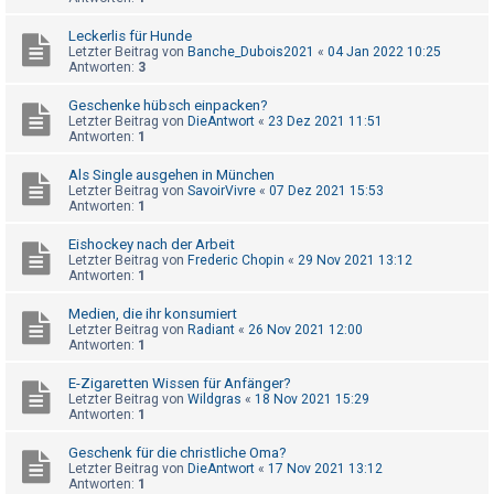
h
Leckerlis für Hunde
e
Letzter Beitrag von
Banche_Dubois2021
«
04 Jan 2022 10:25
m
Antworten:
3
e
Geschenke hübsch einpacken?
n
Letzter Beitrag von
DieAntwort
«
23 Dez 2021 11:51
Antworten:
1
Als Single ausgehen in München
S
Letzter Beitrag von
SavoirVivre
«
07 Dez 2021 15:53
Antworten:
1
u
c
Eishockey nach der Arbeit
Letzter Beitrag von
Frederic Chopin
«
29 Nov 2021 13:12
h
Antworten:
1
e
Medien, die ihr konsumiert
Letzter Beitrag von
Radiant
«
26 Nov 2021 12:00
Antworten:
1
F
E-Zigaretten Wissen für Anfänger?
A
Letzter Beitrag von
Wildgras
«
18 Nov 2021 15:29
Antworten:
1
Q
Geschenk für die christliche Oma?
Letzter Beitrag von
DieAntwort
«
17 Nov 2021 13:12
Antworten:
1