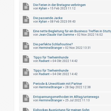
t
Die Ferien in der Bretagne verbringen
r
von
Kylian
»
15 Feb 2023 11:12
i
Die passende Jacke
e
von
Kylian
»
08 Feb 2023 09:43
r
Eine nette Begleitung für ein Business Treffen in Stutt
e
von
Jean-Claude Van Damme
»
02 Nov 2022 16:02
n
Die perfekte Schlafroutine?
von
HermineStranger
»
02 Nov 2022 13:31
U
Tipps für Tierheimhunde
n
von
Radiant
»
04 Okt 2022 14:42
b
Tipps für Tierheimhunde
e
von
Radiant
»
04 Okt 2022 14:42
a
Periode & Unwohlsein mit Partner
n
von
HermineStranger
»
28 Sep 2022 12:38
t
w
Entspannungsmethoden im Alltag/unterwegs
von
HermineStranger
»
25 Jul 2022 11:13
o
r
Eishockey Ausrüstung für meinen Sohn