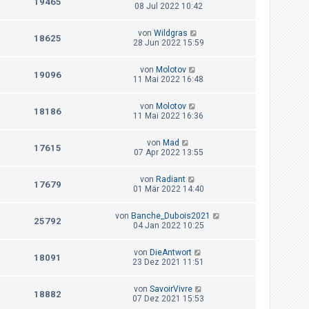
19465
08 Jul 2022 10:42
von
Wildgras
18625
28 Jun 2022 15:59
von
Molotov
19096
11 Mai 2022 16:48
von
Molotov
18186
11 Mai 2022 16:36
von
Mad
17615
07 Apr 2022 13:55
von
Radiant
17679
01 Mär 2022 14:40
von
Banche_Dubois2021
25792
04 Jan 2022 10:25
von
DieAntwort
18091
23 Dez 2021 11:51
von
SavoirVivre
18882
07 Dez 2021 15:53