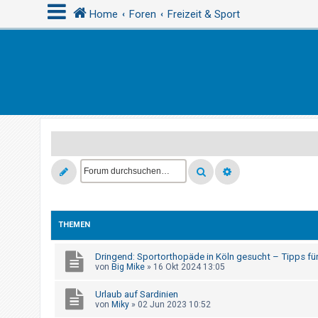
Home
Foren
Freizeit & Sport
A
n
m
e
l
d
e
n
THEMEN
R
e
Dringend: Sportorthopäde in Köln gesucht – Tipps fü
von
Big Mike
»
16 Okt 2024 13:05
g
i
Urlaub auf Sardinien
von
Miky
»
02 Jun 2023 10:52
s