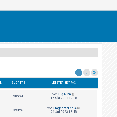
1
2
EN
ZUGRIFFE
LETZTER BEITRAG
von
Big Mike
38574
16 Okt 2024 13:18
von
Fragensteller94
39326
21 Jul 2023 16:48