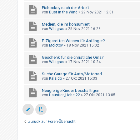
h
Eishockey nach der Arbeit
e
von
Dust in the Wind
»
29 Nov 2021 12:01
m
Medien, die ihr konsumiert
e
von
Wildgras
»
25 Nov 2021 16:23
n
E-Zigaretten Wissen für Anfänger?
von
Molotov
»
18 Nov 2021 15:02
S
Geschenk für die christliche Oma?
u
von
Wildgras
»
17 Nov 2021 10:24
c
Suche Garage für Auto/Motorrad
h
von
Kalaido
»
27 Okt 2021 15:33
e
Neugierige Kinder beschäftigen
von
Haustier_Liebe.22
»
27 Okt 2021 13:05
F
A
Q
Zurück zur Foren-Übersicht