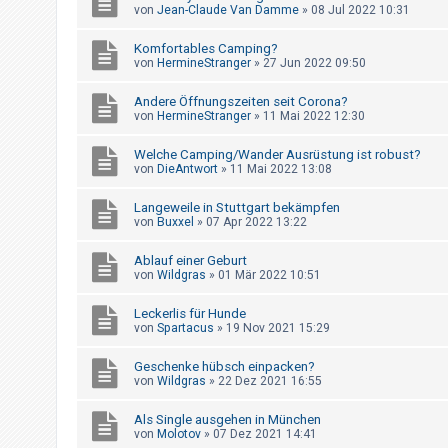
t
von
Jean-Claude Van Damme
»
08 Jul 2022 10:31
e
Komfortables Camping?
t
von
HermineStranger
»
27 Jun 2022 09:50
e
Andere Öffnungszeiten seit Corona?
T
von
HermineStranger
»
11 Mai 2022 12:30
h
e
Welche Camping/Wander Ausrüstung ist robust?
von
DieAntwort
»
11 Mai 2022 13:08
m
e
Langeweile in Stuttgart bekämpfen
von
Buxxel
»
07 Apr 2022 13:22
n
Ablauf einer Geburt
von
Wildgras
»
01 Mär 2022 10:51
A
Leckerlis für Hunde
k
von
Spartacus
»
19 Nov 2021 15:29
t
i
Geschenke hübsch einpacken?
von
Wildgras
»
22 Dez 2021 16:55
v
e
Als Single ausgehen in München
von
Molotov
»
07 Dez 2021 14:41
T