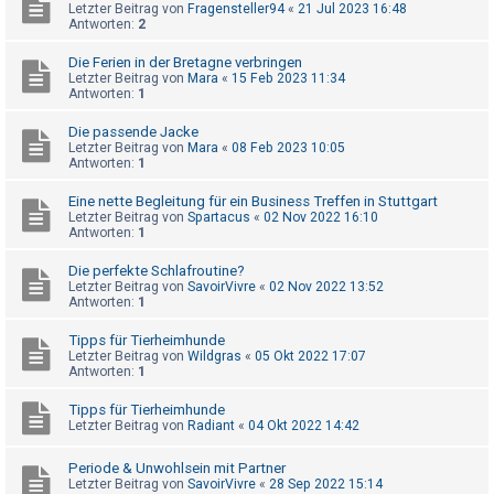
t
Letzter Beitrag von
Fragensteller94
«
21 Jul 2023 16:48
Antworten:
2
r
i
Die Ferien in der Bretagne verbringen
Letzter Beitrag von
Mara
«
15 Feb 2023 11:34
e
Antworten:
1
r
Die passende Jacke
e
Letzter Beitrag von
Mara
«
08 Feb 2023 10:05
Antworten:
1
n
Eine nette Begleitung für ein Business Treffen in Stuttgart
Letzter Beitrag von
Spartacus
«
02 Nov 2022 16:10
Antworten:
1
U
n
Die perfekte Schlafroutine?
Letzter Beitrag von
SavoirVivre
«
02 Nov 2022 13:52
b
Antworten:
1
e
Tipps für Tierheimhunde
a
Letzter Beitrag von
Wildgras
«
05 Okt 2022 17:07
n
Antworten:
1
t
Tipps für Tierheimhunde
w
Letzter Beitrag von
Radiant
«
04 Okt 2022 14:42
o
Periode & Unwohlsein mit Partner
r
Letzter Beitrag von
SavoirVivre
«
28 Sep 2022 15:14