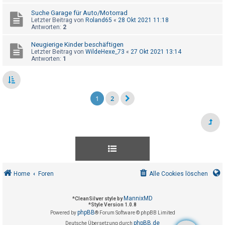
Suche Garage für Auto/Motorrad
Letzter Beitrag von
Roland65
«
28 Okt 2021 11:18
Antworten:
2
Neugierige Kinder beschäftigen
Letzter Beitrag von
WildeHexe_73
«
27 Okt 2021 13:14
Antworten:
1
1
2
Home
Foren
Alle Cookies löschen
MannixMD
*
CleanSilver style by
*
Style Version 1.0.8
phpBB
Powered by
® Forum Software © phpBB Limited
phpBB.de
Deutsche Übersetzung durch