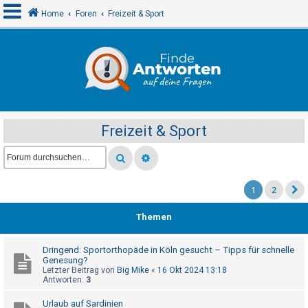
Home
Foren
Freizeit & Sport
A
n
m
e
Freizeit & Sport
l
d
e
n
1
2
Themen
R
e
Dringend: Sportorthopäde in Köln gesucht – Tipps für schnelle
Genesung?
g
Letzter Beitrag von
Big Mike
«
16 Okt 2024 13:18
i
Antworten:
3
s
Urlaub auf Sardinien