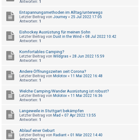
Antworten:
1
t
e
Entspannungsmethoden im Alltag/unterwegs
Letzter Beitrag von
Journey
«
25 Jul 2022 17:05
t
Antworten:
1
e
Eishockey Ausrüstung für meinen Sohn
T
Letzter Beitrag von
Dust in the Wind
«
08 Jul 2022 10:42
h
Antworten:
1
e
Komfortables Camping?
m
Letzter Beitrag von
Wildgras
«
28 Jun 2022 15:59
Antworten:
1
e
n
Andere Öffnungszeiten seit Corona?
Letzter Beitrag von
Molotov
«
11 Mai 2022 16:48
Antworten:
1
A
Welche Camping/Wander Ausrüstung ist robust?
Letzter Beitrag von
Molotov
«
11 Mai 2022 16:36
k
Antworten:
1
t
Langeweile in Stuttgart bekämpfen
i
Letzter Beitrag von
Mad
«
07 Apr 2022 13:55
Antworten:
1
v
e
Ablauf einer Geburt
Letzter Beitrag von
Radiant
«
01 Mär 2022 14:40
T
Antworten:
1