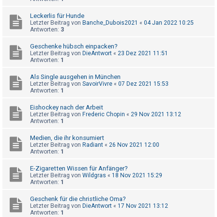
h
Leckerlis für Hunde
e
Letzter Beitrag von
Banche_Dubois2021
«
04 Jan 2022 10:25
m
Antworten:
3
e
Geschenke hübsch einpacken?
n
Letzter Beitrag von
DieAntwort
«
23 Dez 2021 11:51
Antworten:
1
Als Single ausgehen in München
S
Letzter Beitrag von
SavoirVivre
«
07 Dez 2021 15:53
Antworten:
1
u
c
Eishockey nach der Arbeit
Letzter Beitrag von
Frederic Chopin
«
29 Nov 2021 13:12
h
Antworten:
1
e
Medien, die ihr konsumiert
Letzter Beitrag von
Radiant
«
26 Nov 2021 12:00
Antworten:
1
F
E-Zigaretten Wissen für Anfänger?
A
Letzter Beitrag von
Wildgras
«
18 Nov 2021 15:29
Antworten:
1
Q
Geschenk für die christliche Oma?
Letzter Beitrag von
DieAntwort
«
17 Nov 2021 13:12
Antworten:
1