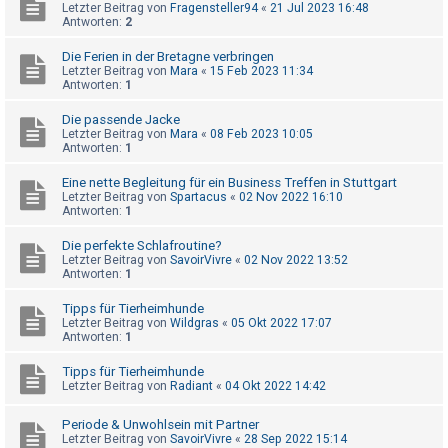
t
Letzter Beitrag von
Fragensteller94
«
21 Jul 2023 16:48
Antworten:
2
r
i
Die Ferien in der Bretagne verbringen
Letzter Beitrag von
Mara
«
15 Feb 2023 11:34
e
Antworten:
1
r
Die passende Jacke
e
Letzter Beitrag von
Mara
«
08 Feb 2023 10:05
Antworten:
1
n
Eine nette Begleitung für ein Business Treffen in Stuttgart
Letzter Beitrag von
Spartacus
«
02 Nov 2022 16:10
Antworten:
1
U
n
Die perfekte Schlafroutine?
Letzter Beitrag von
SavoirVivre
«
02 Nov 2022 13:52
b
Antworten:
1
e
Tipps für Tierheimhunde
a
Letzter Beitrag von
Wildgras
«
05 Okt 2022 17:07
n
Antworten:
1
t
Tipps für Tierheimhunde
w
Letzter Beitrag von
Radiant
«
04 Okt 2022 14:42
o
Periode & Unwohlsein mit Partner
r
Letzter Beitrag von
SavoirVivre
«
28 Sep 2022 15:14