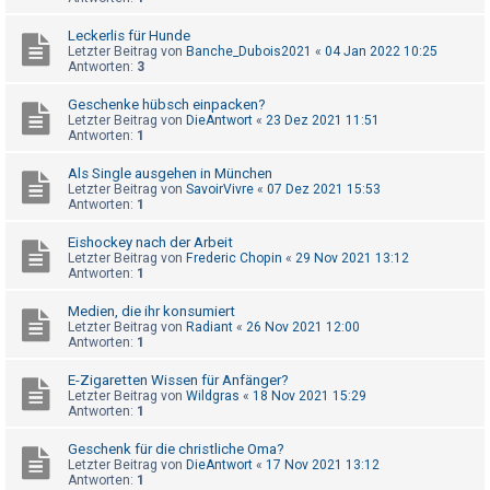
h
Leckerlis für Hunde
e
Letzter Beitrag von
Banche_Dubois2021
«
04 Jan 2022 10:25
m
Antworten:
3
e
Geschenke hübsch einpacken?
n
Letzter Beitrag von
DieAntwort
«
23 Dez 2021 11:51
Antworten:
1
Als Single ausgehen in München
S
Letzter Beitrag von
SavoirVivre
«
07 Dez 2021 15:53
Antworten:
1
u
c
Eishockey nach der Arbeit
Letzter Beitrag von
Frederic Chopin
«
29 Nov 2021 13:12
h
Antworten:
1
e
Medien, die ihr konsumiert
Letzter Beitrag von
Radiant
«
26 Nov 2021 12:00
Antworten:
1
F
E-Zigaretten Wissen für Anfänger?
A
Letzter Beitrag von
Wildgras
«
18 Nov 2021 15:29
Antworten:
1
Q
Geschenk für die christliche Oma?
Letzter Beitrag von
DieAntwort
«
17 Nov 2021 13:12
Antworten:
1