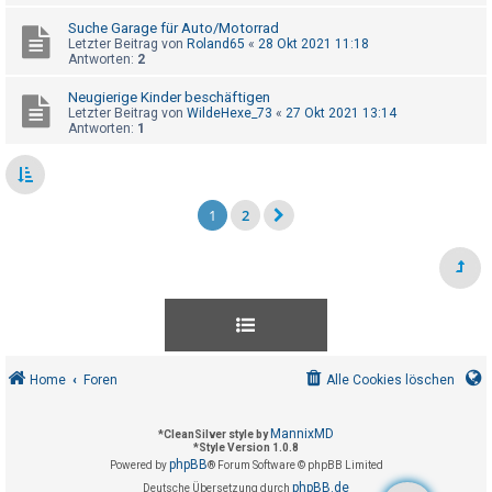
Suche Garage für Auto/Motorrad
Letzter Beitrag von
Roland65
«
28 Okt 2021 11:18
Antworten:
2
Neugierige Kinder beschäftigen
Letzter Beitrag von
WildeHexe_73
«
27 Okt 2021 13:14
Antworten:
1
1
2
Home
Foren
Alle Cookies löschen
MannixMD
*
CleanSilver style by
*
Style Version 1.0.8
phpBB
Powered by
® Forum Software © phpBB Limited
phpBB.de
Deutsche Übersetzung durch