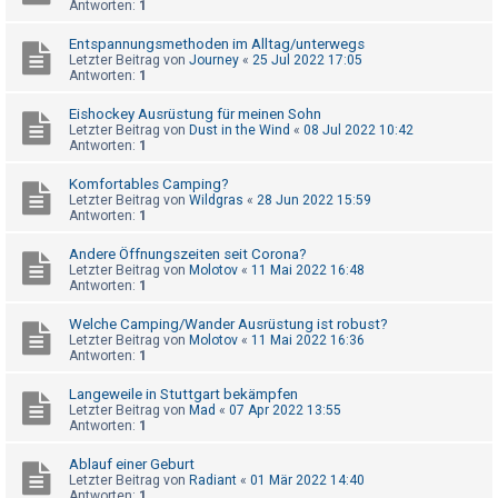
Antworten:
1
t
e
Entspannungsmethoden im Alltag/unterwegs
Letzter Beitrag von
Journey
«
25 Jul 2022 17:05
t
Antworten:
1
e
Eishockey Ausrüstung für meinen Sohn
T
Letzter Beitrag von
Dust in the Wind
«
08 Jul 2022 10:42
h
Antworten:
1
e
Komfortables Camping?
m
Letzter Beitrag von
Wildgras
«
28 Jun 2022 15:59
Antworten:
1
e
n
Andere Öffnungszeiten seit Corona?
Letzter Beitrag von
Molotov
«
11 Mai 2022 16:48
Antworten:
1
A
Welche Camping/Wander Ausrüstung ist robust?
Letzter Beitrag von
Molotov
«
11 Mai 2022 16:36
k
Antworten:
1
t
Langeweile in Stuttgart bekämpfen
i
Letzter Beitrag von
Mad
«
07 Apr 2022 13:55
Antworten:
1
v
e
Ablauf einer Geburt
Letzter Beitrag von
Radiant
«
01 Mär 2022 14:40
T
Antworten:
1