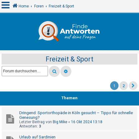
Home
Foren
Freizeit & Sport
A
n
m
e
Freizeit & Sport
l
d
e
n
1
2
Themen
R
e
Dringend: Sportorthopäde in Köln gesucht – Tipps für schnelle
Genesung?
g
Letzter Beitrag von
Big Mike
«
16 Okt 2024 13:18
i
Antworten:
3
s
Urlaub auf Sardinien