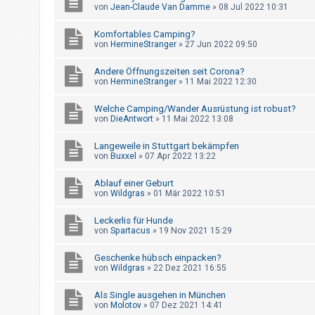
t
von
Jean-Claude Van Damme
»
08 Jul 2022 10:31
e
Komfortables Camping?
t
von
HermineStranger
»
27 Jun 2022 09:50
e
Andere Öffnungszeiten seit Corona?
T
von
HermineStranger
»
11 Mai 2022 12:30
h
e
Welche Camping/Wander Ausrüstung ist robust?
von
DieAntwort
»
11 Mai 2022 13:08
m
e
Langeweile in Stuttgart bekämpfen
von
Buxxel
»
07 Apr 2022 13:22
n
Ablauf einer Geburt
von
Wildgras
»
01 Mär 2022 10:51
A
Leckerlis für Hunde
k
von
Spartacus
»
19 Nov 2021 15:29
t
i
Geschenke hübsch einpacken?
von
Wildgras
»
22 Dez 2021 16:55
v
e
Als Single ausgehen in München
von
Molotov
»
07 Dez 2021 14:41
T