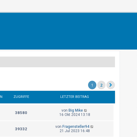
1
2
EN
ZUGRIFFE
LETZTER BEITRAG
von
Big Mike
38580
16 Okt 2024 13:18
von
Fragensteller94
39332
21 Jul 2023 16:48