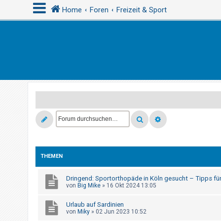
Home
Foren
Freizeit & Sport
A
n
m
e
l
d
e
n
THEMEN
R
e
Dringend: Sportorthopäde in Köln gesucht – Tipps fü
von
Big Mike
»
16 Okt 2024 13:05
g
i
Urlaub auf Sardinien
von
Miky
»
02 Jun 2023 10:52
s