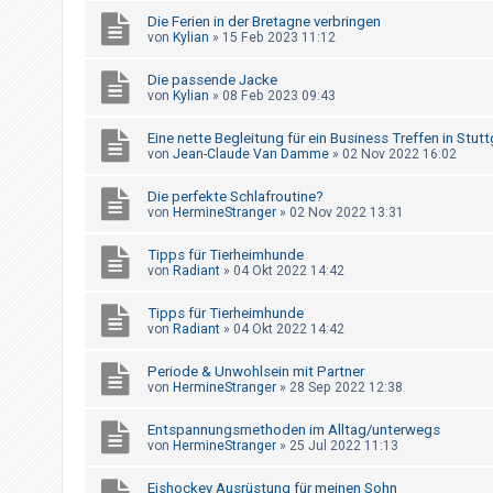
t
Die Ferien in der Bretagne verbringen
r
von
Kylian
»
15 Feb 2023 11:12
i
Die passende Jacke
e
von
Kylian
»
08 Feb 2023 09:43
r
Eine nette Begleitung für ein Business Treffen in Stutt
e
von
Jean-Claude Van Damme
»
02 Nov 2022 16:02
n
Die perfekte Schlafroutine?
von
HermineStranger
»
02 Nov 2022 13:31
U
Tipps für Tierheimhunde
n
von
Radiant
»
04 Okt 2022 14:42
b
Tipps für Tierheimhunde
e
von
Radiant
»
04 Okt 2022 14:42
a
Periode & Unwohlsein mit Partner
n
von
HermineStranger
»
28 Sep 2022 12:38
t
w
Entspannungsmethoden im Alltag/unterwegs
von
HermineStranger
»
25 Jul 2022 11:13
o
r
Eishockey Ausrüstung für meinen Sohn