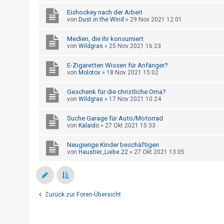
h
Eishockey nach der Arbeit
e
von
Dust in the Wind
»
29 Nov 2021 12:01
m
Medien, die ihr konsumiert
e
von
Wildgras
»
25 Nov 2021 16:23
n
E-Zigaretten Wissen für Anfänger?
von
Molotov
»
18 Nov 2021 15:02
S
Geschenk für die christliche Oma?
u
von
Wildgras
»
17 Nov 2021 10:24
c
Suche Garage für Auto/Motorrad
h
von
Kalaido
»
27 Okt 2021 15:33
e
Neugierige Kinder beschäftigen
von
Haustier_Liebe.22
»
27 Okt 2021 13:05
F
A
Q
Zurück zur Foren-Übersicht