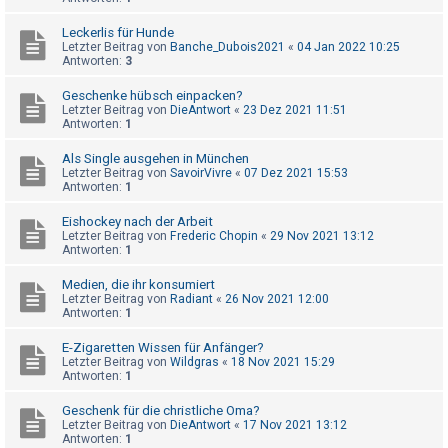
h
Leckerlis für Hunde
e
Letzter Beitrag von
Banche_Dubois2021
«
04 Jan 2022 10:25
m
Antworten:
3
e
Geschenke hübsch einpacken?
n
Letzter Beitrag von
DieAntwort
«
23 Dez 2021 11:51
Antworten:
1
Als Single ausgehen in München
S
Letzter Beitrag von
SavoirVivre
«
07 Dez 2021 15:53
Antworten:
1
u
c
Eishockey nach der Arbeit
Letzter Beitrag von
Frederic Chopin
«
29 Nov 2021 13:12
h
Antworten:
1
e
Medien, die ihr konsumiert
Letzter Beitrag von
Radiant
«
26 Nov 2021 12:00
Antworten:
1
F
E-Zigaretten Wissen für Anfänger?
A
Letzter Beitrag von
Wildgras
«
18 Nov 2021 15:29
Antworten:
1
Q
Geschenk für die christliche Oma?
Letzter Beitrag von
DieAntwort
«
17 Nov 2021 13:12
Antworten:
1