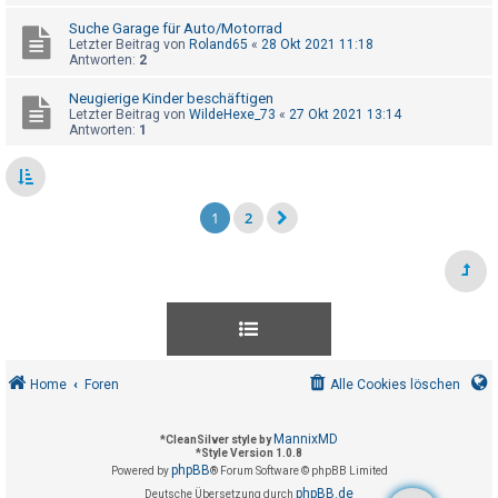
Suche Garage für Auto/Motorrad
Letzter Beitrag von
Roland65
«
28 Okt 2021 11:18
Antworten:
2
Neugierige Kinder beschäftigen
Letzter Beitrag von
WildeHexe_73
«
27 Okt 2021 13:14
Antworten:
1
1
2
Home
Foren
Alle Cookies löschen
MannixMD
*
CleanSilver style by
*
Style Version 1.0.8
phpBB
Powered by
® Forum Software © phpBB Limited
phpBB.de
Deutsche Übersetzung durch