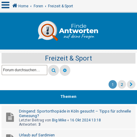
Home
Foren
Freizeit & Sport
A
n
m
e
Freizeit & Sport
l
d
e
n
1
2
Themen
R
e
Dringend: Sportorthopäde in Köln gesucht – Tipps für schnelle
Genesung?
g
Letzter Beitrag von
Big Mike
«
16 Okt 2024 13:18
i
Antworten:
3
s
Urlaub auf Sardinien