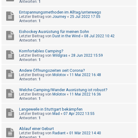
Antworten:
1
t
e
Entspannungsmethoden im Alltag/unterwegs
Letzter Beitrag von
Journey
«
25 Jul 2022 17:05
t
Antworten:
1
e
Eishockey Ausrüstung für meinen Sohn
T
Letzter Beitrag von
Dust in the Wind
«
08 Jul 2022 10:42
h
Antworten:
1
e
Komfortables Camping?
m
Letzter Beitrag von
Wildgras
«
28 Jun 2022 15:59
Antworten:
1
e
n
Andere Öffnungszeiten seit Corona?
Letzter Beitrag von
Molotov
«
11 Mai 2022 16:48
Antworten:
1
A
Welche Camping/Wander Ausrüstung ist robust?
Letzter Beitrag von
Molotov
«
11 Mai 2022 16:36
k
Antworten:
1
t
Langeweile in Stuttgart bekämpfen
i
Letzter Beitrag von
Mad
«
07 Apr 2022 13:55
Antworten:
1
v
e
Ablauf einer Geburt
Letzter Beitrag von
Radiant
«
01 Mär 2022 14:40
T
Antworten:
1