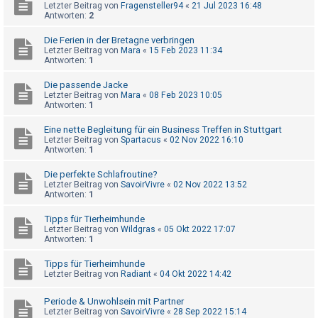
t
Letzter Beitrag von
Fragensteller94
«
21 Jul 2023 16:48
Antworten:
2
r
i
Die Ferien in der Bretagne verbringen
Letzter Beitrag von
Mara
«
15 Feb 2023 11:34
e
Antworten:
1
r
Die passende Jacke
e
Letzter Beitrag von
Mara
«
08 Feb 2023 10:05
Antworten:
1
n
Eine nette Begleitung für ein Business Treffen in Stuttgart
Letzter Beitrag von
Spartacus
«
02 Nov 2022 16:10
Antworten:
1
U
n
Die perfekte Schlafroutine?
Letzter Beitrag von
SavoirVivre
«
02 Nov 2022 13:52
b
Antworten:
1
e
Tipps für Tierheimhunde
a
Letzter Beitrag von
Wildgras
«
05 Okt 2022 17:07
n
Antworten:
1
t
Tipps für Tierheimhunde
w
Letzter Beitrag von
Radiant
«
04 Okt 2022 14:42
o
Periode & Unwohlsein mit Partner
r
Letzter Beitrag von
SavoirVivre
«
28 Sep 2022 15:14