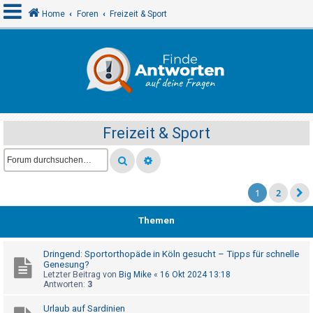
Home
Foren
Freizeit & Sport
A
n
m
e
Freizeit & Sport
l
d
e
n
1
2
Themen
R
e
Dringend: Sportorthopäde in Köln gesucht – Tipps für schnelle
Genesung?
g
Letzter Beitrag von
Big Mike
«
16 Okt 2024 13:18
i
Antworten:
3
s
Urlaub auf Sardinien