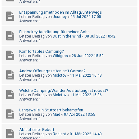
Antworten:
1
t
e
Entspannungsmethoden im Alltag/unterwegs
Letzter Beitrag von
Journey
«
25 Jul 2022 17:05
t
Antworten:
1
e
Eishockey Ausrüstung für meinen Sohn
T
Letzter Beitrag von
Dust in the Wind
«
08 Jul 2022 10:42
h
Antworten:
1
e
Komfortables Camping?
m
Letzter Beitrag von
Wildgras
«
28 Jun 2022 15:59
Antworten:
1
e
n
Andere Öffnungszeiten seit Corona?
Letzter Beitrag von
Molotov
«
11 Mai 2022 16:48
Antworten:
1
A
Welche Camping/Wander Ausrüstung ist robust?
Letzter Beitrag von
Molotov
«
11 Mai 2022 16:36
k
Antworten:
1
t
Langeweile in Stuttgart bekämpfen
i
Letzter Beitrag von
Mad
«
07 Apr 2022 13:55
Antworten:
1
v
e
Ablauf einer Geburt
Letzter Beitrag von
Radiant
«
01 Mär 2022 14:40
T
Antworten:
1