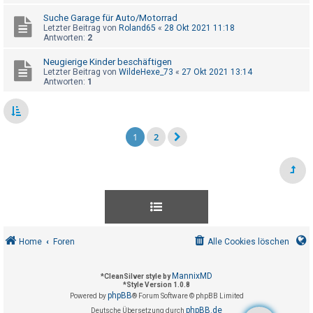
Suche Garage für Auto/Motorrad
Letzter Beitrag von
Roland65
«
28 Okt 2021 11:18
Antworten:
2
Neugierige Kinder beschäftigen
Letzter Beitrag von
WildeHexe_73
«
27 Okt 2021 13:14
Antworten:
1
1
2
Home
Foren
Alle Cookies löschen
MannixMD
*
CleanSilver style by
*
Style Version 1.0.8
phpBB
Powered by
® Forum Software © phpBB Limited
phpBB.de
Deutsche Übersetzung durch