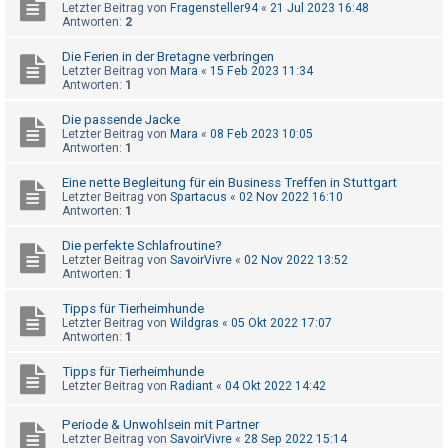
t
Letzter Beitrag von
Fragensteller94
«
21 Jul 2023 16:48
Antworten:
2
r
i
Die Ferien in der Bretagne verbringen
Letzter Beitrag von
Mara
«
15 Feb 2023 11:34
e
Antworten:
1
r
Die passende Jacke
e
Letzter Beitrag von
Mara
«
08 Feb 2023 10:05
Antworten:
1
n
Eine nette Begleitung für ein Business Treffen in Stuttgart
Letzter Beitrag von
Spartacus
«
02 Nov 2022 16:10
Antworten:
1
U
n
Die perfekte Schlafroutine?
Letzter Beitrag von
SavoirVivre
«
02 Nov 2022 13:52
b
Antworten:
1
e
Tipps für Tierheimhunde
a
Letzter Beitrag von
Wildgras
«
05 Okt 2022 17:07
n
Antworten:
1
t
Tipps für Tierheimhunde
w
Letzter Beitrag von
Radiant
«
04 Okt 2022 14:42
o
Periode & Unwohlsein mit Partner
r
Letzter Beitrag von
SavoirVivre
«
28 Sep 2022 15:14