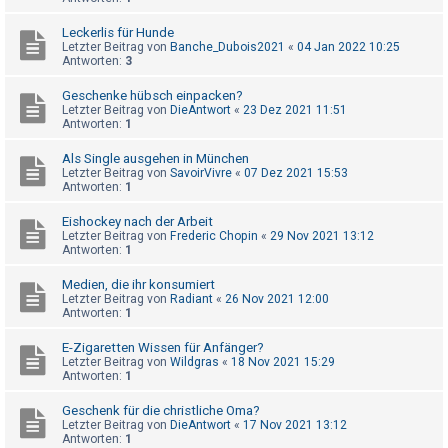
h
Leckerlis für Hunde
e
Letzter Beitrag von
Banche_Dubois2021
«
04 Jan 2022 10:25
m
Antworten:
3
e
Geschenke hübsch einpacken?
n
Letzter Beitrag von
DieAntwort
«
23 Dez 2021 11:51
Antworten:
1
Als Single ausgehen in München
S
Letzter Beitrag von
SavoirVivre
«
07 Dez 2021 15:53
Antworten:
1
u
c
Eishockey nach der Arbeit
Letzter Beitrag von
Frederic Chopin
«
29 Nov 2021 13:12
h
Antworten:
1
e
Medien, die ihr konsumiert
Letzter Beitrag von
Radiant
«
26 Nov 2021 12:00
Antworten:
1
F
E-Zigaretten Wissen für Anfänger?
A
Letzter Beitrag von
Wildgras
«
18 Nov 2021 15:29
Antworten:
1
Q
Geschenk für die christliche Oma?
Letzter Beitrag von
DieAntwort
«
17 Nov 2021 13:12
Antworten:
1