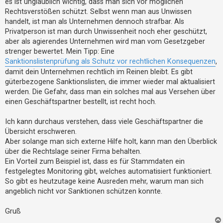
es ist unglaublich wichtig, dass man sich vor möglichen
t
g
Rechtsverstößen schützt. Selbst wenn man aus Unwissen
e
handelt, ist man als Unternehmen dennoch strafbar. Als
t
Privatperson ist man durch Unwissenheit noch eher geschützt,
e
aber als agierendes Unternehmen wird man vom Gesetzgeber
strenger bewertet. Mein Tipp: Eine
T
Sanktionslistenprüfung als Schutz vor rechtlichen Konsequenzen
,
h
damit dein Unternehmen rechtlich im Reinen bleibt. Es gibt
e
güterbezogene Sanktionslisten, die immer wieder mal aktualisiert
m
werden. Die Gefahr, dass man ein solches mal aus Versehen über
e
einen Geschäftspartner bestellt, ist recht hoch.
n
Ich kann durchaus verstehen, dass viele Geschäftspartner die
Übersicht erschweren.
Aber solange man sich externe Hilfe holt, kann man den Überblick
A
über die Rechtslage seiner Firma behalten.
k
Ein Vorteil zum Beispiel ist, dass es für Stammdaten ein
t
festgelegtes Monitoring gibt, welches automatisiert funktioniert.
i
So gibt es heutzutage keine Ausreden mehr, warum man sich
angeblich nicht vor Sanktionen schützen konnte.
v
e
Gruß
T