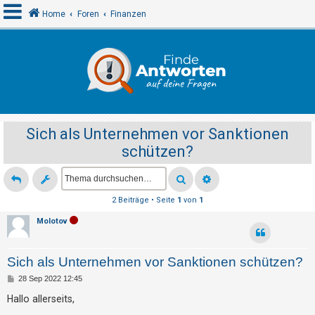
Home
Foren
Finanzen
A
n
m
e
Sich als Unternehmen vor Sanktionen
l
schützen?
d
e
n
2 Beiträge • Seite
1
von
1
Molotov
R
e
Sich als Unternehmen vor Sanktionen schützen?
g
B
28 Sep 2022 12:45
i
e
i
Hallo allerseits,
s
t
r