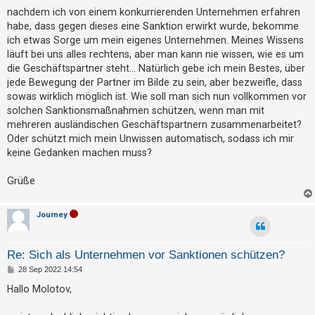
t
a
nachdem ich von einem konkurrierenden Unternehmen erfahren
g
r
habe, dass gegen dieses eine Sanktion erwirkt wurde, bekomme
i
ich etwas Sorge um mein eigenes Unternehmen. Meines Wissens
läuft bei uns alles rechtens, aber man kann nie wissen, wie es um
e
die Geschäftspartner steht... Natürlich gebe ich mein Bestes, über
r
jede Bewegung der Partner im Bilde zu sein, aber bezweifle, dass
e
sowas wirklich möglich ist. Wie soll man sich nun vollkommen vor
n
solchen Sanktionsmaßnahmen schützen, wenn man mit
mehreren ausländischen Geschäftspartnern zusammenarbeitet?
Oder schützt mich mein Unwissen automatisch, sodass ich mir
keine Gedanken machen muss?
U
n
Grüße
b
e
Journey
a
n
Re: Sich als Unternehmen vor Sanktionen schützen?
t
B
28 Sep 2022 14:54
w
e
i
o
Hallo Molotov,
t
r
r
a