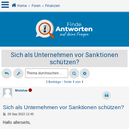
Home
Foren
Finanzen
A
n
m
e
Sich als Unternehmen vor Sanktionen
l
schützen?
d
e
n
2 Beiträge • Seite
1
von
1
Molotov
R
e
Sich als Unternehmen vor Sanktionen schützen?
g
B
28 Sep 2022 12:45
i
e
i
Hallo allerseits,
s
t
r