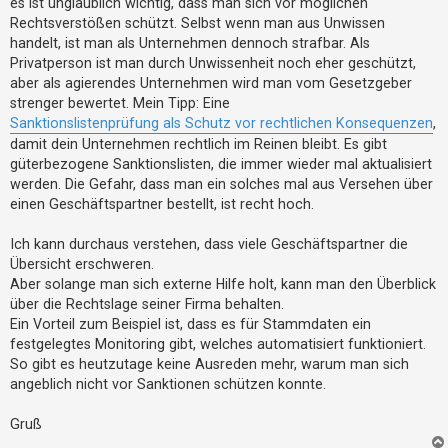
es ist unglaublich wichtig, dass man sich vor möglichen
t
g
Rechtsverstößen schützt. Selbst wenn man aus Unwissen
e
handelt, ist man als Unternehmen dennoch strafbar. Als
t
Privatperson ist man durch Unwissenheit noch eher geschützt,
e
aber als agierendes Unternehmen wird man vom Gesetzgeber
strenger bewertet. Mein Tipp: Eine
T
Sanktionslistenprüfung als Schutz vor rechtlichen Konsequenzen
,
h
damit dein Unternehmen rechtlich im Reinen bleibt. Es gibt
e
güterbezogene Sanktionslisten, die immer wieder mal aktualisiert
m
werden. Die Gefahr, dass man ein solches mal aus Versehen über
e
einen Geschäftspartner bestellt, ist recht hoch.
n
Ich kann durchaus verstehen, dass viele Geschäftspartner die
Übersicht erschweren.
Aber solange man sich externe Hilfe holt, kann man den Überblick
A
über die Rechtslage seiner Firma behalten.
k
Ein Vorteil zum Beispiel ist, dass es für Stammdaten ein
t
festgelegtes Monitoring gibt, welches automatisiert funktioniert.
i
So gibt es heutzutage keine Ausreden mehr, warum man sich
angeblich nicht vor Sanktionen schützen konnte.
v
e
Gruß
T