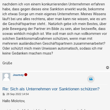
t
a
nachdem ich von einem konkurrierenden Unternehmen erfahren
g
r
habe, dass gegen dieses eine Sanktion erwirkt wurde, bekomme
i
ich etwas Sorge um mein eigenes Unternehmen. Meines Wissens
läuft bei uns alles rechtens, aber man kann nie wissen, wie es um
e
die Geschäftspartner steht... Natürlich gebe ich mein Bestes, über
r
jede Bewegung der Partner im Bilde zu sein, aber bezweifle, dass
e
sowas wirklich möglich ist. Wie soll man sich nun vollkommen vor
n
solchen Sanktionsmaßnahmen schützen, wenn man mit
mehreren ausländischen Geschäftspartnern zusammenarbeitet?
Oder schützt mich mein Unwissen automatisch, sodass ich mir
keine Gedanken machen muss?
U
n
Grüße
b
e
Journey
a
n
Re: Sich als Unternehmen vor Sanktionen schützen?
t
B
28 Sep 2022 14:54
w
e
i
o
Hallo Molotov,
t
r
r
a