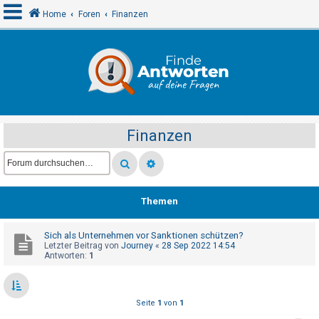
Home
Foren
Finanzen
A
n
m
e
Finanzen
l
d
e
n
Themen
Sich als Unternehmen vor Sanktionen schützen?
R
Letzter Beitrag von
Journey
«
28 Sep 2022 14:54
e
Antworten:
1
g
i
Seite
1
von
1
s