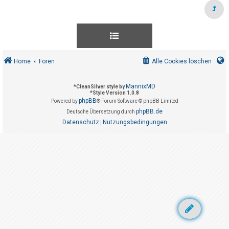
t
r
i
e
r
Home
Foren
Alle Cookies löschen
e
n
MannixMD
*
CleanSilver style by
*
Style Version 1.0.8
phpBB
Powered by
® Forum Software © phpBB Limited
U
phpBB.de
Deutsche Übersetzung durch
Datenschutz
Nutzungsbedingungen
n
|
b
e
a
n
t
w
o
r