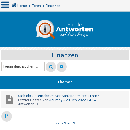
Home
Foren
Finanzen
A
n
m
e
Finanzen
l
d
e
n
Themen
Sich als Unternehmen vor Sanktionen schützen?
R
Letzter Beitrag von
Journey
«
28 Sep 2022 14:54
e
Antworten:
1
g
i
Seite
1
von
1
s