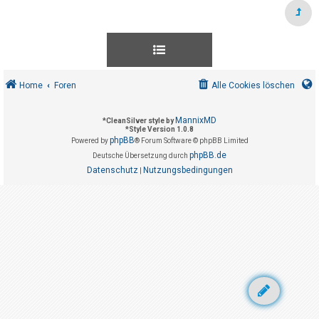
t
r
i
e
r
Home
Foren
Alle Cookies löschen
e
n
MannixMD
*
CleanSilver style by
*
Style Version 1.0.8
phpBB
Powered by
® Forum Software © phpBB Limited
U
phpBB.de
Deutsche Übersetzung durch
Datenschutz
Nutzungsbedingungen
n
|
b
e
a
n
t
w
o
r