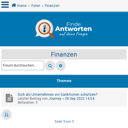
Home
Foren
Finanzen
A
n
m
e
Finanzen
l
d
e
n
Themen
Sich als Unternehmen vor Sanktionen schützen?
R
Letzter Beitrag von
Journey
«
28 Sep 2022 14:54
e
Antworten:
1
g
i
Seite
1
von
1
s