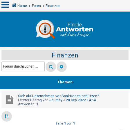
Home
Foren
Finanzen
A
n
m
e
Finanzen
l
d
e
n
Themen
Sich als Unternehmen vor Sanktionen schützen?
R
Letzter Beitrag von
Journey
«
28 Sep 2022 14:54
e
Antworten:
1
g
i
Seite
1
von
1
s