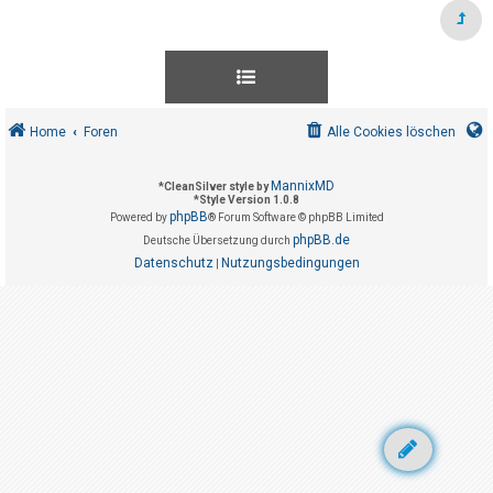
t
r
i
e
r
Home
Foren
Alle Cookies löschen
e
n
MannixMD
*
CleanSilver style by
*
Style Version 1.0.8
phpBB
Powered by
® Forum Software © phpBB Limited
U
phpBB.de
Deutsche Übersetzung durch
Datenschutz
Nutzungsbedingungen
n
|
b
e
a
n
t
w
o
r