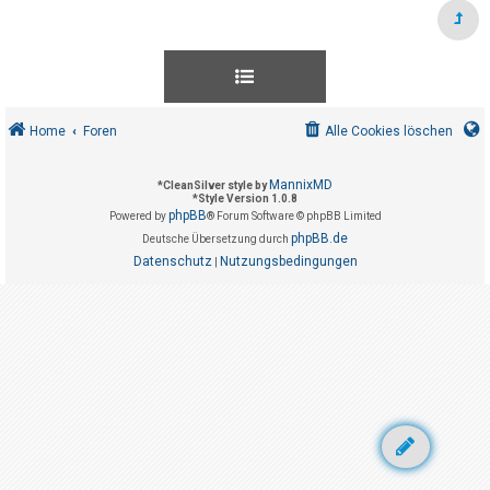
t
r
i
e
r
Home
Foren
Alle Cookies löschen
e
n
MannixMD
*
CleanSilver style by
*
Style Version 1.0.8
phpBB
Powered by
® Forum Software © phpBB Limited
U
phpBB.de
Deutsche Übersetzung durch
Datenschutz
Nutzungsbedingungen
n
|
b
e
a
n
t
w
o
r