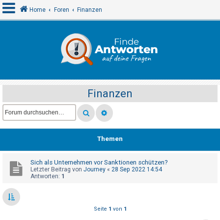
Home
Foren
Finanzen
A
n
m
e
Finanzen
l
d
e
n
Themen
Sich als Unternehmen vor Sanktionen schützen?
R
Letzter Beitrag von
Journey
«
28 Sep 2022 14:54
e
Antworten:
1
g
i
Seite
1
von
1
s