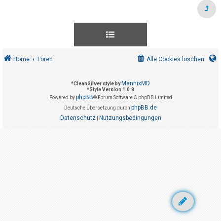
t
r
i
e
r
Home
Foren
Alle Cookies löschen
e
n
MannixMD
*
CleanSilver style by
*
Style Version 1.0.8
phpBB
Powered by
® Forum Software © phpBB Limited
U
phpBB.de
Deutsche Übersetzung durch
Datenschutz
Nutzungsbedingungen
n
|
b
e
a
n
t
w
o
r