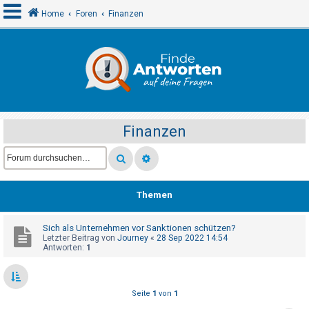
Home
Foren
Finanzen
A
n
m
e
Finanzen
l
d
e
n
Themen
Sich als Unternehmen vor Sanktionen schützen?
R
Letzter Beitrag von
Journey
«
28 Sep 2022 14:54
e
Antworten:
1
g
i
Seite
1
von
1
s