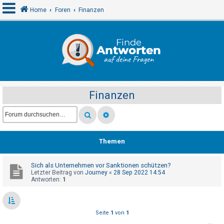
Home
Foren
Finanzen
A
n
m
e
Finanzen
l
d
e
n
Themen
Sich als Unternehmen vor Sanktionen schützen?
R
Letzter Beitrag von
Journey
«
28 Sep 2022 14:54
e
Antworten:
1
g
i
Seite
1
von
1
s