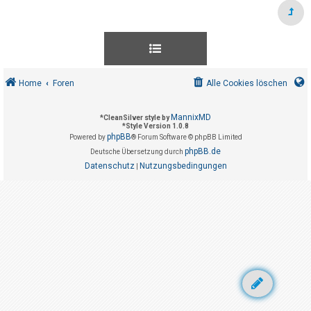
t
r
i
e
r
Home
Foren
Alle Cookies löschen
e
n
MannixMD
*
CleanSilver style by
*
Style Version 1.0.8
phpBB
Powered by
® Forum Software © phpBB Limited
U
phpBB.de
Deutsche Übersetzung durch
Datenschutz
Nutzungsbedingungen
n
|
b
e
a
n
t
w
o
r