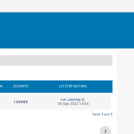
EN
ZUGRIFFE
LETZTER BEITRAG
von
Journey
136989
28 Sep 2022 14:54
Seite
1
von
1