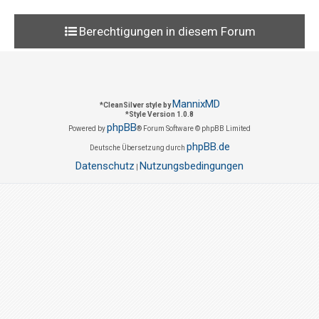
Berechtigungen in diesem Forum
MannixMD
*
CleanSilver style by
*
Style Version 1.0.8
phpBB
Powered by
® Forum Software © phpBB Limited
phpBB.de
Deutsche Übersetzung durch
Datenschutz
Nutzungsbedingungen
|