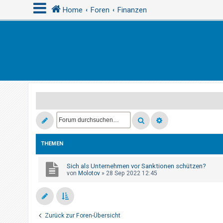
Home
Foren
Finanzen
A
n
m
e
l
d
e
n
THEMEN
Sich als Unternehmen vor Sanktionen schützen?
R
von
Molotov
»
28 Sep 2022 12:45
e
g
i
s
Zurück zur Foren-Übersicht