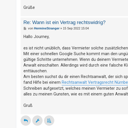
t
Grüße
r
i
Re: Wann ist ein Vertrag rechtswidrig?
e
B
von
HermineStranger
»
15 Sep 2022 15:04
r
e
i
Hallo Journey,
e
t
n
r
a
es ist nicht unüblich, dass Vermieter solche zusätzliche
g
Mit einer schnellen Google Suche kommt man den ungült
gültige Schritte unternehmen. Wenn du deinem Vermieter
U
Anwalt einschalten. Allerdings wird durch eine falsche K
n
enttäuschen.
b
Am besten suchst du dir einen Rechtsanwalt, der sich spez
fand Hilfe bei einem
Rechtsanwalt Vertragsrecht Nürnbe
e
Schreiben aufgesetzt, welches meinen Vermieter zu sof
a
alles zu meinen Gunsten, wie es mit einem guten Anwalt 
n
t
Gruß
w
o
r