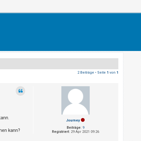
2 Beiträge • Seite
1
von
1
kann.
Journey
Beiträge:
9
chen kann?
Registriert:
29 Apr 2021 09:26