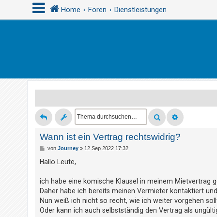
Home
Foren
Dienstleistungen
A
n
m
e
l
d
e
n
Wann ist ein Vertrag rechtswidrig?
B
von
Journey
»
12 Sep 2022 17:32
e
i
Hallo Leute,
R
t
r
e
a
ich habe eine komische Klausel in meinem Mietvertrag gef
g
g
Daher habe ich bereits meinen Vermieter kontaktiert und 
i
Nun weiß ich nicht so recht, wie ich weiter vorgehen so
s
Oder kann ich auch selbstständig den Vertrag als ungülti