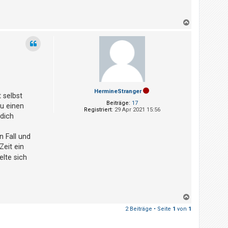
N
a
c
h
o
b
e
n
HermineStranger
 selbst
Beiträge:
17
u einen
Registriert:
29 Apr 2021 15:56
 dich
n Fall und
Zeit ein
lte sich
N
a
2 Beiträge • Seite
1
von
1
c
h
o