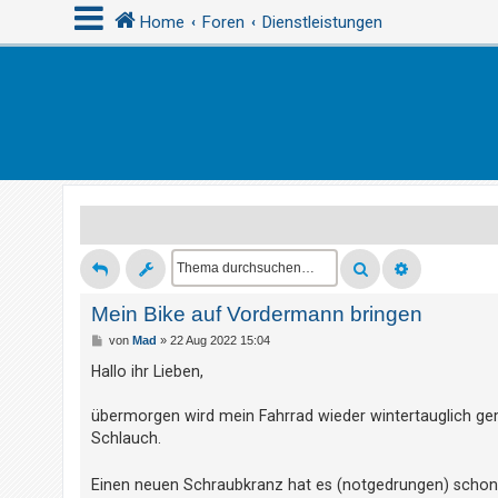
Home
Foren
Dienstleistungen
A
n
m
e
l
d
e
n
Mein Bike auf Vordermann bringen
B
von
Mad
»
22 Aug 2022 15:04
e
i
Hallo ihr Lieben,
R
t
r
e
a
übermorgen wird mein Fahrrad wieder wintertauglich g
g
g
Schlauch.
i
s
Einen neuen Schraubkranz hat es (notgedrungen) sch