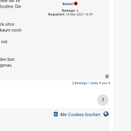
ele die Ihr
Buxxel
outine. Die
Beiträge:
6
Registriert:
14 Mai 2021 14:59
k sitze.
en kaum noch
 mit
en bist.
 genau
N
a
2 Beiträge • Seite
1
von
1
c
h
o
b
e
n
Alle Cookies löschen