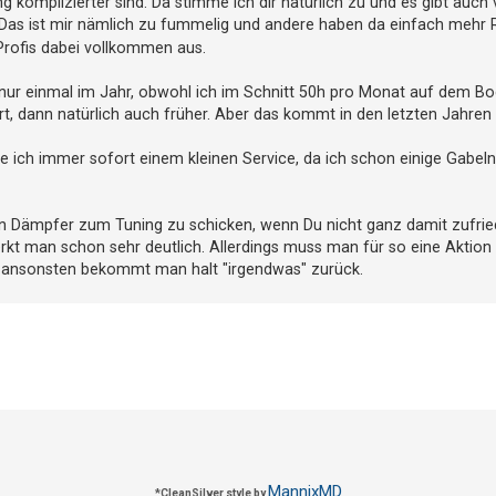
omplizierter sind. Da stimme ich dir natürlich zu und es gibt auch vi
 Das ist mir nämlich zu fummelig und andere haben da einfach mehr R
Profis dabei vollkommen aus.
nur einmal im Jahr, obwohl ich im Schnitt 50h pro Monat auf dem Boc
iert, dann natürlich auch früher. Aber das kommt in den letzten Jahr
ich immer sofort einem kleinen Service, da ich schon einige Gabeln
 den Dämpfer zum Tuning zu schicken, wenn Du nicht ganz damit zufried
rkt man schon sehr deutlich. Allerdings muss man für so eine Aktion
, ansonsten bekommt man halt "irgendwas" zurück.
MannixMD
*
CleanSilver style by