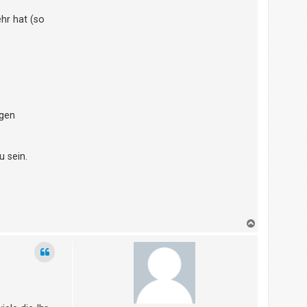
hr hat (so
ngen
u sein.
N
a
c
h
o
b
e
n