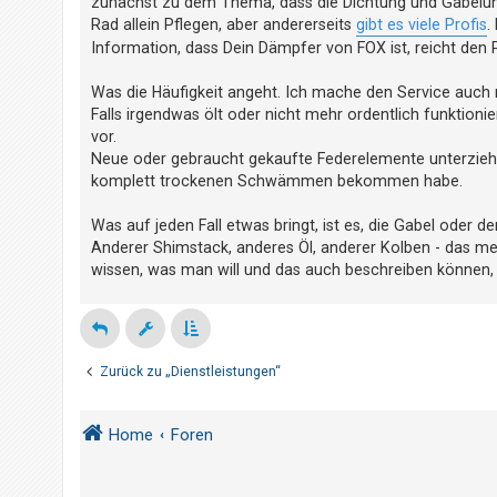
zunächst zu dem Thema, dass die Dichtung und Gabelung k
t
g
Rad allein Pflegen, aber andererseits
gibt es viele Profis
.
e
Information, dass Dein Dämpfer von FOX ist, reicht den 
t
e
Was die Häufigkeit angeht. Ich mache den Service auch 
Falls irgendwas ölt oder nicht mehr ordentlich funktion
T
vor.
h
Neue oder gebraucht gekaufte Federelemente unterziehe 
e
komplett trockenen Schwämmen bekommen habe.
m
e
Was auf jeden Fall etwas bringt, ist es, die Gabel oder
Anderer Shimstack, anderes Öl, anderer Kolben - das me
n
wissen, was man will und das auch beschreiben können
A
k
Zurück zu „Dienstleistungen“
t
i
v
Home
Foren
e
T