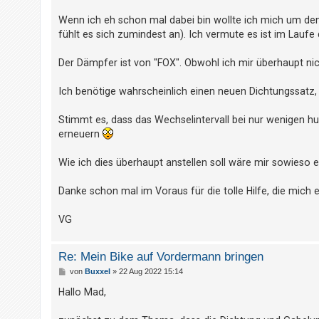
t
Wenn ich eh schon mal dabei bin wollte ich mich um den
r
fühlt es sich zumindest an). Ich vermute es ist im Laufe
i
e
Der Dämpfer ist von "FOX". Obwohl ich mir überhaupt nicht
r
e
Ich benötige wahrscheinlich einen neuen Dichtungssatz, 
n
Stimmt es, dass das Wechselintervall bei nur wenigen hu
erneuern
U
Wie ich dies überhaupt anstellen soll wäre mir sowieso e
n
b
Danke schon mal im Voraus für die tolle Hilfe, die mich 
e
VG
a
n
Re: Mein Bike auf Vordermann bringen
t
B
von
Buxxel
»
22 Aug 2022 15:14
w
e
i
Hallo Mad,
o
t
r
r
a