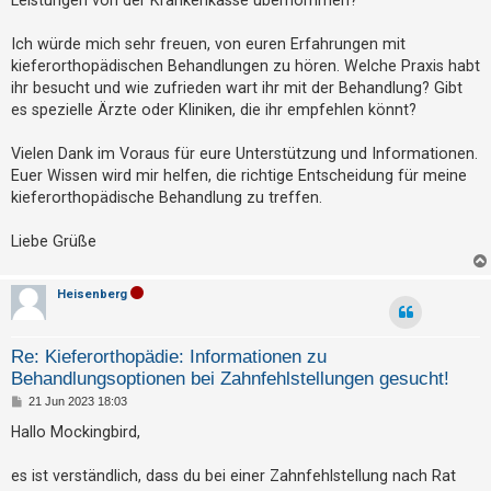
t
e
Ich würde mich sehr freuen, von euren Erfahrungen mit
t
kieferorthopädischen Behandlungen zu hören. Welche Praxis habt
ihr besucht und wie zufrieden wart ihr mit der Behandlung? Gibt
e
es spezielle Ärzte oder Kliniken, die ihr empfehlen könnt?
T
h
Vielen Dank im Voraus für eure Unterstützung und Informationen.
e
Euer Wissen wird mir helfen, die richtige Entscheidung für meine
m
kieferorthopädische Behandlung zu treffen.
e
Liebe Grüße
n
Heisenberg
A
k
Re: Kieferorthopädie: Informationen zu
t
Behandlungsoptionen bei Zahnfehlstellungen gesucht!
i
B
21 Jun 2023 18:03
e
v
i
Hallo Mockingbird,
t
e
r
a
es ist verständlich, dass du bei einer Zahnfehlstellung nach Rat
T
g