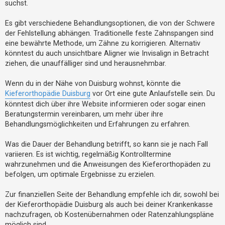
suchst.
h
e
Es gibt verschiedene Behandlungsoptionen, die von der Schwere
m
der Fehlstellung abhängen. Traditionelle feste Zahnspangen sind
e
eine bewährte Methode, um Zähne zu korrigieren. Alternativ
könntest du auch unsichtbare Aligner wie Invisalign in Betracht
n
ziehen, die unauffälliger sind und herausnehmbar.
Wenn du in der Nähe von Duisburg wohnst, könnte die
S
Kieferorthopädie Duisburg
vor Ort eine gute Anlaufstelle sein. Du
u
könntest dich über ihre Website informieren oder sogar einen
c
Beratungstermin vereinbaren, um mehr über ihre
h
Behandlungsmöglichkeiten und Erfahrungen zu erfahren.
e
Was die Dauer der Behandlung betrifft, so kann sie je nach Fall
variieren. Es ist wichtig, regelmäßig Kontrolltermine
wahrzunehmen und die Anweisungen des Kieferorthopäden zu
F
befolgen, um optimale Ergebnisse zu erzielen.
A
Q
Zur finanziellen Seite der Behandlung empfehle ich dir, sowohl bei
der Kieferorthopädie Duisburg als auch bei deiner Krankenkasse
nachzufragen, ob Kostenübernahmen oder Ratenzahlungspläne
möglich sind.