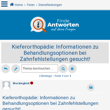
Home
Foren
Dienstleistungen
A
n
m
e
Kieferorthopädie: Informationen zu
l
Behandlungsoptionen bei
d
Zahnfehlstellungen gesucht!
e
n
2 Beiträge • Seite
1
von
1
R
Mockingbird
e
g
Kieferorthopädie: Informationen zu
i
Behandlungsoptionen bei Zahnfehlstellungen
s
gesucht!