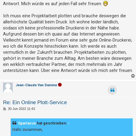
g
t
Antwort. Mich würde es auf jeden Fall sehr freuen.
r
Ich muss eine Projektarbeit plotten und brauche deswegen die
i
allerhöchste Qualität beim Druck. Ich wohne leider ländlich,
e
sodass ich keine professionelle Druckerei in der Nähe habe.
r
Aufgrund dessen bin ich quasi auf das Internet angewiesen.
e
Vielleicht kennt jemand im Forum eine sehr gute Online-Druckerei,
wo ich die Konzepte hinschicken kann. Ich werde es auch
n
vermutlich in der Zukunft brauchen. Projektarbeiten zu plotten,
gehört in meiner Branche zum Alltag. Am besten wäre deswegen
ein wirklich vertraulicher Partner, der mich mehrmals im Jahr
U
unterstützen kann. Über eine Antwort würde ich mich sehr freuen.
n
b
Jean-Claude Van Damme
e
a
Re: Ein Online Plott-Service
n
B
30 Jun 2022 11:43
t
e
i
w
t
Spartacus
hat geschrieben:
↑
o
r
a
Hallo zusammen,
r
g