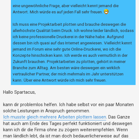
t
eine ungewöhnliche Frage, aber vielleicht kennt jemand die
e
Antwort. Mich würde es auf jeden Fall sehr freuen.
t
Ich muss eine Projektarbeit plotten und brauche deswegen die
e
allerhöchste Qualität beim Druck. Ich wohne leider ländlich, sodass
T
ich keine professionelle Druckerei in der Nähe habe. Aufgrund
h
dessen bin ich quasi auf das Internet angewiesen. Vielleicht kennt
e
jemand im Forum eine sehr gute Online-Druckerei, wo ich die
Konzepte hinschicken kann. Ich werde es auch vermutlich in der
m
Zukunft brauchen. Projektarbeiten zu plotten, gehört in meiner
e
Branche zum Alltag. Am besten wäre deswegen ein wirklich
n
vertraulicher Partner, der mich mehrmals im Jahr unterstützen
kann. Über eine Antwort würde ich mich sehr freuen.
A
Hallo Spartacus,
k
kann dir problemlos helfen. Ich habe selbst vor ein paar Monaten
t
solche Leistungen in Anspruch genommen.
i
Ich musste gleich mehrere Arbeiten plottern lassen
. Das Ganze
v
hat auch am Ende des Tages perfekt funktioniert und deswegen
e
kann ich dir die Firma ohne zu zögern weiterempfehlen. Wenn
T
man ländlich lebt, da ist man doch bedauerlicherweise auf das