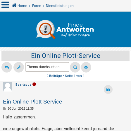
Home
Foren
Dienstleistungen
A
n
m
e
Ein Online Plott-Service
l
d
e
2 Beiträge • Seite
1
von
1
n
Spartacus
R
Ein Online Plott-Service
e
B
30 Jun 2022 11:35
g
e
i
Hallo zusammen,
i
t
r
s
a
eine ungewöhnliche Frage, aber vielleicht kennt jemand die