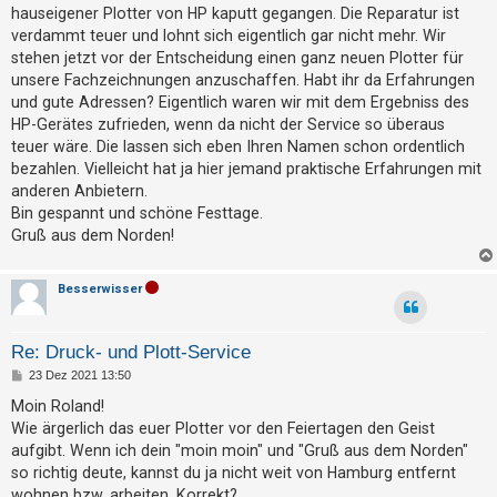
g
t
hauseigener Plotter von HP kaputt gegangen. Die Reparatur ist
verdammt teuer und lohnt sich eigentlich gar nicht mehr. Wir
r
stehen jetzt vor der Entscheidung einen ganz neuen Plotter für
i
unsere Fachzeichnungen anzuschaffen. Habt ihr da Erfahrungen
e
und gute Adressen? Eigentlich waren wir mit dem Ergebniss des
r
HP-Gerätes zufrieden, wenn da nicht der Service so überaus
e
teuer wäre. Die lassen sich eben Ihren Namen schon ordentlich
bezahlen. Vielleicht hat ja hier jemand praktische Erfahrungen mit
n
anderen Anbietern.
Bin gespannt und schöne Festtage.
Gruß aus dem Norden!
U
n
Besserwisser
b
e
a
Re: Druck- und Plott-Service
n
B
23 Dez 2021 13:50
e
t
i
Moin Roland!
t
w
Wie ärgerlich das euer Plotter vor den Feiertagen den Geist
r
a
aufgibt. Wenn ich dein "moin moin" und "Gruß aus dem Norden"
o
g
so richtig deute, kannst du ja nicht weit von Hamburg entfernt
r
wohnen bzw. arbeiten. Korrekt?