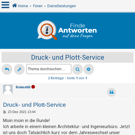
Home
Foren
Dienstleistungen
A
n
m
e
Druck- und Plott-Service
l
d
e
2 Beiträge • Seite
1
von
1
n
Roland65
R
Druck- und Plott-Service
e
B
23 Dez 2021 13:44
g
e
i
Moin moin in die Runde!
i
t
Ich arbeite in einem kleinen Architektur- und Ingenieurbüro. Jetzt
r
s
a
ist uns doch Tatsächlich kurz vor dem Jahreswechsel unser