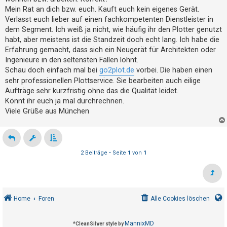
t
Mein Rat an dich bzw. euch. Kauft euch kein eigenes Gerät.
e
Verlasst euch lieber auf einen fachkompetenten Dienstleister in
t
dem Segment. Ich weiß ja nicht, wie häufig ihr den Plotter genutzt
habt, aber meistens ist die Standzeit doch echt lang. Ich habe die
e
Erfahrung gemacht, dass sich ein Neugerät für Architekten oder
T
Ingenieure in den seltensten Fällen lohnt.
h
Schau doch einfach mal bei
go2plot.de
vorbei. Die haben einen
e
sehr professionellen Plottservice. Sie bearbeiten auch eilige
m
Aufträge sehr kurzfristig ohne das die Qualität leidet.
Könnt ihr euch ja mal durchrechnen.
e
Viele Grüße aus München
n
A
2 Beiträge • Seite
1
von
1
k
t
i
v
Home
Foren
Alle Cookies löschen
e
T
MannixMD
*
CleanSilver style by