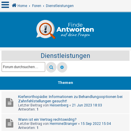
Home
Foren
Dienstleistungen
A
n
m
e
Dienstleistungen
l
d
e
n
Themen
Kieferorthopädie: Informationen zu Behandlungsoptionen bei
R
Zahnfehlstellungen gesucht!
e
Letzter Beitrag von
Heisenberg
«
21 Jun 2023 18:03
Antworten:
1
g
i
Wann ist ein Vertrag rechtswidrig?
Letzter Beitrag von
HermineStranger
«
15 Sep 2022 15:04
s
Antworten:
1