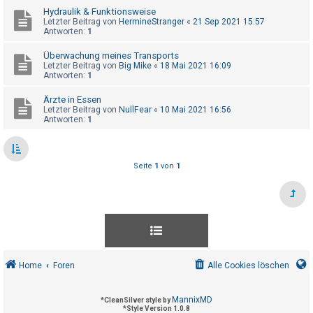
t
Hydraulik & Funktionsweise
Letzter Beitrag von
HermineStranger
«
21 Sep 2021 15:57
e
Antworten:
1
t
Überwachung meines Transports
e
Letzter Beitrag von
Big Mike
«
18 Mai 2021 16:09
T
Antworten:
1
h
Ärzte in Essen
e
Letzter Beitrag von
NullFear
«
10 Mai 2021 16:56
Antworten:
1
m
e
n
Seite
1
von
1
A
k
t
i
Home
Foren
Alle Cookies löschen
v
e
MannixMD
*
CleanSilver style by
T
*
Style Version 1.0.8