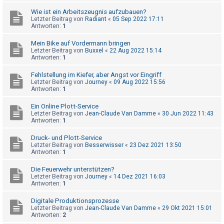
t
Wie ist ein Arbeitszeugnis aufzubauen?
r
Letzter Beitrag von
Radiant
«
05 Sep 2022 17:11
Antworten:
1
i
e
Mein Bike auf Vordermann bringen
Letzter Beitrag von
Buxxel
«
22 Aug 2022 15:14
r
Antworten:
1
e
Fehlstellung im Kiefer, aber Angst vor Eingriff
n
Letzter Beitrag von
Journey
«
09 Aug 2022 15:56
Antworten:
1
Ein Online Plott-Service
U
Letzter Beitrag von
Jean-Claude Van Damme
«
30 Jun 2022 11:43
n
Antworten:
1
b
Druck- und Plott-Service
e
Letzter Beitrag von
Besserwisser
«
23 Dez 2021 13:50
Antworten:
1
a
n
Die Feuerwehr unterstützen?
Letzter Beitrag von
Journey
«
14 Dez 2021 16:03
t
Antworten:
1
w
Digitale Produktionsprozesse
o
Letzter Beitrag von
Jean-Claude Van Damme
«
29 Okt 2021 15:01
Antworten:
2
r