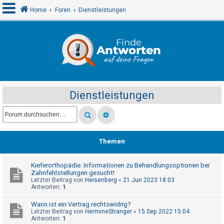
Home
Foren
Dienstleistungen
A
n
m
e
Dienstleistungen
l
d
e
n
Themen
Kieferorthopädie: Informationen zu Behandlungsoptionen bei
R
Zahnfehlstellungen gesucht!
e
Letzter Beitrag von
Heisenberg
«
21 Jun 2023 18:03
Antworten:
1
g
i
Wann ist ein Vertrag rechtswidrig?
Letzter Beitrag von
HermineStranger
«
15 Sep 2022 15:04
s
Antworten:
1