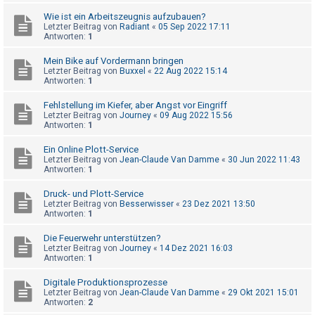
t
Wie ist ein Arbeitszeugnis aufzubauen?
r
Letzter Beitrag von
Radiant
«
05 Sep 2022 17:11
Antworten:
1
i
e
Mein Bike auf Vordermann bringen
Letzter Beitrag von
Buxxel
«
22 Aug 2022 15:14
r
Antworten:
1
e
Fehlstellung im Kiefer, aber Angst vor Eingriff
n
Letzter Beitrag von
Journey
«
09 Aug 2022 15:56
Antworten:
1
Ein Online Plott-Service
U
Letzter Beitrag von
Jean-Claude Van Damme
«
30 Jun 2022 11:43
n
Antworten:
1
b
Druck- und Plott-Service
e
Letzter Beitrag von
Besserwisser
«
23 Dez 2021 13:50
Antworten:
1
a
n
Die Feuerwehr unterstützen?
Letzter Beitrag von
Journey
«
14 Dez 2021 16:03
t
Antworten:
1
w
Digitale Produktionsprozesse
o
Letzter Beitrag von
Jean-Claude Van Damme
«
29 Okt 2021 15:01
Antworten:
2
r