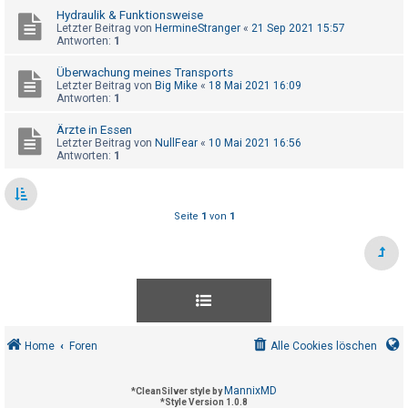
t
Hydraulik & Funktionsweise
Letzter Beitrag von
HermineStranger
«
21 Sep 2021 15:57
e
Antworten:
1
t
Überwachung meines Transports
e
Letzter Beitrag von
Big Mike
«
18 Mai 2021 16:09
T
Antworten:
1
h
Ärzte in Essen
e
Letzter Beitrag von
NullFear
«
10 Mai 2021 16:56
Antworten:
1
m
e
n
Seite
1
von
1
A
k
t
i
Home
Foren
Alle Cookies löschen
v
e
MannixMD
*
CleanSilver style by
T
*
Style Version 1.0.8