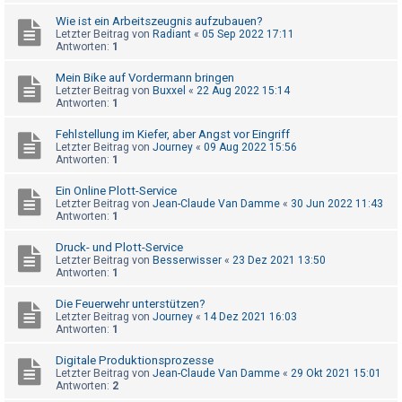
t
Wie ist ein Arbeitszeugnis aufzubauen?
r
Letzter Beitrag von
Radiant
«
05 Sep 2022 17:11
Antworten:
1
i
e
Mein Bike auf Vordermann bringen
Letzter Beitrag von
Buxxel
«
22 Aug 2022 15:14
r
Antworten:
1
e
Fehlstellung im Kiefer, aber Angst vor Eingriff
n
Letzter Beitrag von
Journey
«
09 Aug 2022 15:56
Antworten:
1
Ein Online Plott-Service
U
Letzter Beitrag von
Jean-Claude Van Damme
«
30 Jun 2022 11:43
n
Antworten:
1
b
Druck- und Plott-Service
e
Letzter Beitrag von
Besserwisser
«
23 Dez 2021 13:50
Antworten:
1
a
n
Die Feuerwehr unterstützen?
Letzter Beitrag von
Journey
«
14 Dez 2021 16:03
t
Antworten:
1
w
Digitale Produktionsprozesse
o
Letzter Beitrag von
Jean-Claude Van Damme
«
29 Okt 2021 15:01
Antworten:
2
r