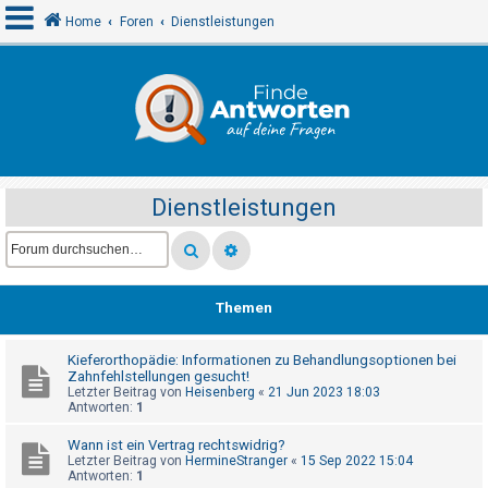
Home
Foren
Dienstleistungen
A
n
m
e
Dienstleistungen
l
d
e
n
Themen
Kieferorthopädie: Informationen zu Behandlungsoptionen bei
R
Zahnfehlstellungen gesucht!
e
Letzter Beitrag von
Heisenberg
«
21 Jun 2023 18:03
Antworten:
1
g
i
Wann ist ein Vertrag rechtswidrig?
Letzter Beitrag von
HermineStranger
«
15 Sep 2022 15:04
s
Antworten:
1