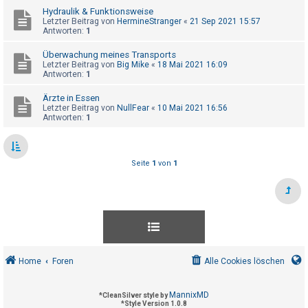
t
Hydraulik & Funktionsweise
Letzter Beitrag von
HermineStranger
«
21 Sep 2021 15:57
e
Antworten:
1
t
Überwachung meines Transports
e
Letzter Beitrag von
Big Mike
«
18 Mai 2021 16:09
T
Antworten:
1
h
Ärzte in Essen
e
Letzter Beitrag von
NullFear
«
10 Mai 2021 16:56
Antworten:
1
m
e
n
Seite
1
von
1
A
k
t
i
Home
Foren
Alle Cookies löschen
v
e
MannixMD
*
CleanSilver style by
T
*
Style Version 1.0.8