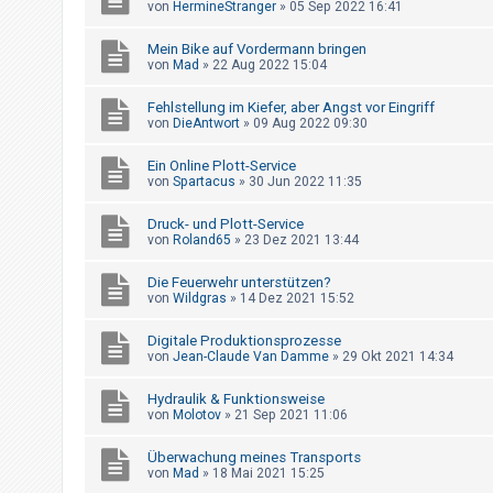
von
HermineStranger
»
05 Sep 2022 16:41
t
r
Mein Bike auf Vordermann bringen
i
von
Mad
»
22 Aug 2022 15:04
e
Fehlstellung im Kiefer, aber Angst vor Eingriff
r
von
DieAntwort
»
09 Aug 2022 09:30
e
Ein Online Plott-Service
n
von
Spartacus
»
30 Jun 2022 11:35
Druck- und Plott-Service
U
von
Roland65
»
23 Dez 2021 13:44
n
Die Feuerwehr unterstützen?
b
von
Wildgras
»
14 Dez 2021 15:52
e
Digitale Produktionsprozesse
a
von
Jean-Claude Van Damme
»
29 Okt 2021 14:34
n
t
Hydraulik & Funktionsweise
von
Molotov
»
21 Sep 2021 11:06
w
o
Überwachung meines Transports
von
Mad
»
18 Mai 2021 15:25
r