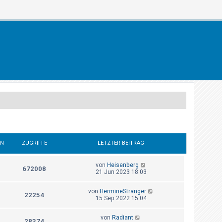
EN
ZUGRIFFE
LETZTER BEITRAG
von
Heisenberg
672008
21 Jun 2023 18:03
von
HermineStranger
22254
15 Sep 2022 15:04
von
Radiant
28374