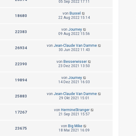
05 Sep 2022 17:11
von
Buxxel
18680
22 Aug 2022 15:14
von
Journey
22383
09 Aug 2022 15:56
von
Jean-Claude Van Damme
26934
30 Jun 2022 11:43
von
Besserwisser
22390
23 Dez 2021 13:50
von
Journey
19894
14 Dez 2021 16:03
von
Jean-Claude Van Damme
25883
29 Okt 2021 15:01
von
HermineStranger
17267
21 Sep 2021 15:57
von
Big Mike
23675
18 Mai 2021 16:09