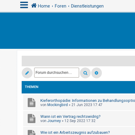
Home
Foren
Dienstleistungen
A
n
m
e
l
d
e
n
THEMEN
Kieferorthopädie: Informationen zu Behandlungsoptio
R
von
Mockingbird
»
21 Jun 2023 17:47
e
g
Wann ist ein Vertrag rechtswidrig?
von
Journey
»
12 Sep 2022 17:32
i
s
Wie ist ein Arbeitszeugnis aufzubauen?