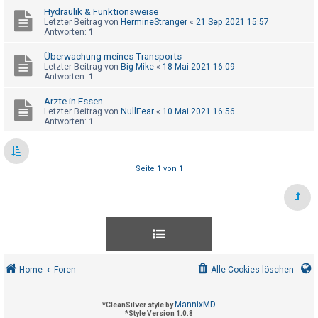
t
Hydraulik & Funktionsweise
Letzter Beitrag von
HermineStranger
«
21 Sep 2021 15:57
e
Antworten:
1
t
Überwachung meines Transports
e
Letzter Beitrag von
Big Mike
«
18 Mai 2021 16:09
T
Antworten:
1
h
Ärzte in Essen
e
Letzter Beitrag von
NullFear
«
10 Mai 2021 16:56
Antworten:
1
m
e
n
Seite
1
von
1
A
k
t
i
Home
Foren
Alle Cookies löschen
v
e
MannixMD
*
CleanSilver style by
T
*
Style Version 1.0.8