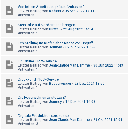
t
Wie ist ein Arbeitszeugnis aufzubauen?
r
Letzter Beitrag von
Radiant
«
05 Sep 2022 17:11
Antworten:
1
i
e
Mein Bike auf Vordermann bringen
Letzter Beitrag von
Buxxel
«
22 Aug 2022 15:14
r
Antworten:
1
e
Fehlstellung im Kiefer, aber Angst vor Eingriff
n
Letzter Beitrag von
Journey
«
09 Aug 2022 15:56
Antworten:
1
Ein Online Plott-Service
U
Letzter Beitrag von
Jean-Claude Van Damme
«
30 Jun 2022 11:43
n
Antworten:
1
b
Druck- und Plott-Service
e
Letzter Beitrag von
Besserwisser
«
23 Dez 2021 13:50
Antworten:
1
a
n
Die Feuerwehr unterstützen?
Letzter Beitrag von
Journey
«
14 Dez 2021 16:03
t
Antworten:
1
w
Digitale Produktionsprozesse
o
Letzter Beitrag von
Jean-Claude Van Damme
«
29 Okt 2021 15:01
Antworten:
2
r