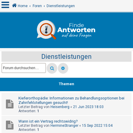
Home
Foren
Dienstleistungen
A
n
m
e
Dienstleistungen
l
d
e
n
Themen
Kieferorthopädie: Informationen zu Behandlungsoptionen bei
R
Zahnfehlstellungen gesucht!
e
Letzter Beitrag von
Heisenberg
«
21 Jun 2023 18:03
Antworten:
1
g
i
Wann ist ein Vertrag rechtswidrig?
Letzter Beitrag von
HermineStranger
«
15 Sep 2022 15:04
s
Antworten:
1