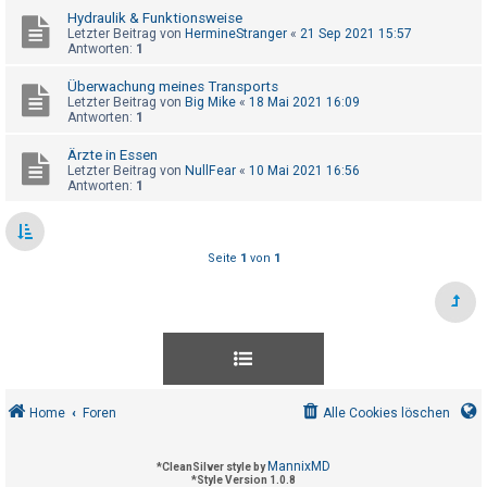
t
Hydraulik & Funktionsweise
Letzter Beitrag von
HermineStranger
«
21 Sep 2021 15:57
e
Antworten:
1
t
Überwachung meines Transports
e
Letzter Beitrag von
Big Mike
«
18 Mai 2021 16:09
T
Antworten:
1
h
Ärzte in Essen
e
Letzter Beitrag von
NullFear
«
10 Mai 2021 16:56
Antworten:
1
m
e
n
Seite
1
von
1
A
k
t
i
Home
Foren
Alle Cookies löschen
v
e
MannixMD
*
CleanSilver style by
T
*
Style Version 1.0.8