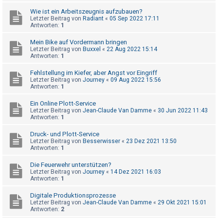
t
Wie ist ein Arbeitszeugnis aufzubauen?
r
Letzter Beitrag von
Radiant
«
05 Sep 2022 17:11
Antworten:
1
i
e
Mein Bike auf Vordermann bringen
Letzter Beitrag von
Buxxel
«
22 Aug 2022 15:14
r
Antworten:
1
e
Fehlstellung im Kiefer, aber Angst vor Eingriff
n
Letzter Beitrag von
Journey
«
09 Aug 2022 15:56
Antworten:
1
Ein Online Plott-Service
U
Letzter Beitrag von
Jean-Claude Van Damme
«
30 Jun 2022 11:43
n
Antworten:
1
b
Druck- und Plott-Service
e
Letzter Beitrag von
Besserwisser
«
23 Dez 2021 13:50
Antworten:
1
a
n
Die Feuerwehr unterstützen?
Letzter Beitrag von
Journey
«
14 Dez 2021 16:03
t
Antworten:
1
w
Digitale Produktionsprozesse
o
Letzter Beitrag von
Jean-Claude Van Damme
«
29 Okt 2021 15:01
Antworten:
2
r