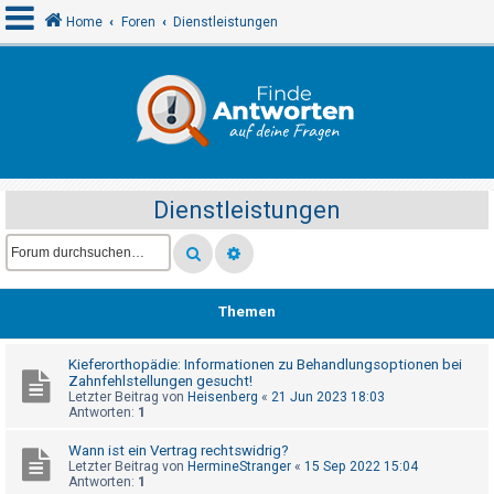
Home
Foren
Dienstleistungen
A
n
m
e
Dienstleistungen
l
d
e
n
Themen
Kieferorthopädie: Informationen zu Behandlungsoptionen bei
R
Zahnfehlstellungen gesucht!
e
Letzter Beitrag von
Heisenberg
«
21 Jun 2023 18:03
Antworten:
1
g
i
Wann ist ein Vertrag rechtswidrig?
Letzter Beitrag von
HermineStranger
«
15 Sep 2022 15:04
s
Antworten:
1