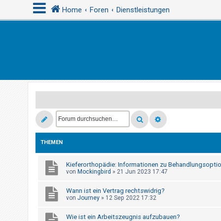
Home
Foren
Dienstleistungen
A
n
m
e
l
d
e
n
THEMEN
Kieferorthopädie: Informationen zu Behandlungsoptio
R
von
Mockingbird
»
21 Jun 2023 17:47
e
g
Wann ist ein Vertrag rechtswidrig?
von
Journey
»
12 Sep 2022 17:32
i
s
Wie ist ein Arbeitszeugnis aufzubauen?