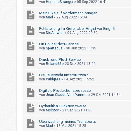
von
HermineStranger
»
05 Sep 2022 16:41
t
r
Mein Bike auf Vordermann bringen
i
von
Mad
»
22 Aug 2022 15:04
e
Fehlstellung im Kiefer, aber Angst vor Eingriff
r
von
DieAntwort
»
09 Aug 2022 09:30
e
Ein Online Plott-Service
n
von
Spartacus
»
30 Jun 2022 11:35
Druck- und Plott-Service
U
von
Roland65
»
23 Dez 2021 13:44
n
Die Feuerwehr unterstützen?
b
von
Wildgras
»
14 Dez 2021 15:52
e
Digitale Produktionsprozesse
a
von
Jean-Claude Van Damme
»
29 Okt 2021 14:34
n
t
Hydraulik & Funktionsweise
von
Molotov
»
21 Sep 2021 11:06
w
o
Überwachung meines Transports
von
Mad
»
18 Mai 2021 15:25
r