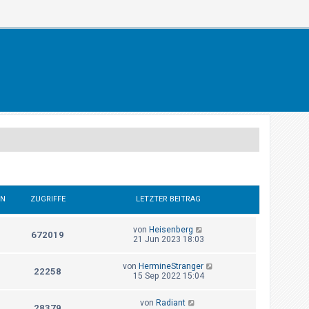
EN
ZUGRIFFE
LETZTER BEITRAG
von
Heisenberg
672019
21 Jun 2023 18:03
von
HermineStranger
22258
15 Sep 2022 15:04
von
Radiant
28379