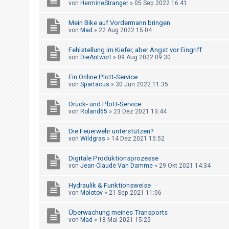
von
HermineStranger
»
05 Sep 2022 16:41
t
r
Mein Bike auf Vordermann bringen
i
von
Mad
»
22 Aug 2022 15:04
e
Fehlstellung im Kiefer, aber Angst vor Eingriff
r
von
DieAntwort
»
09 Aug 2022 09:30
e
Ein Online Plott-Service
n
von
Spartacus
»
30 Jun 2022 11:35
Druck- und Plott-Service
U
von
Roland65
»
23 Dez 2021 13:44
n
Die Feuerwehr unterstützen?
b
von
Wildgras
»
14 Dez 2021 15:52
e
Digitale Produktionsprozesse
a
von
Jean-Claude Van Damme
»
29 Okt 2021 14:34
n
t
Hydraulik & Funktionsweise
von
Molotov
»
21 Sep 2021 11:06
w
o
Überwachung meines Transports
von
Mad
»
18 Mai 2021 15:25
r