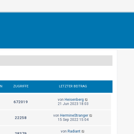
EN
ZUGRIFFE
LETZTER BEITRAG
von
Heisenberg
672019
21 Jun 2023 18:03
von
HermineStranger
22258
15 Sep 2022 15:04
von
Radiant
28379