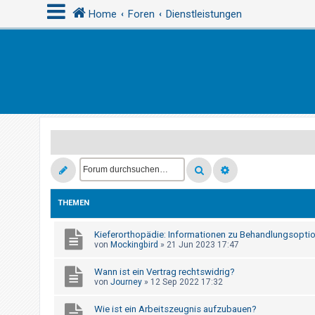
Home
Foren
Dienstleistungen
A
n
m
e
l
d
e
n
THEMEN
Kieferorthopädie: Informationen zu Behandlungsoptio
R
von
Mockingbird
»
21 Jun 2023 17:47
e
g
Wann ist ein Vertrag rechtswidrig?
von
Journey
»
12 Sep 2022 17:32
i
s
Wie ist ein Arbeitszeugnis aufzubauen?