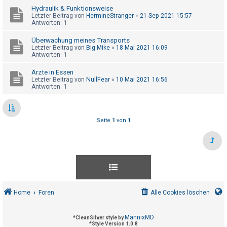
t
Hydraulik & Funktionsweise
Letzter Beitrag von
HermineStranger
«
21 Sep 2021 15:57
e
Antworten:
1
t
Überwachung meines Transports
e
Letzter Beitrag von
Big Mike
«
18 Mai 2021 16:09
T
Antworten:
1
h
Ärzte in Essen
e
Letzter Beitrag von
NullFear
«
10 Mai 2021 16:56
Antworten:
1
m
e
n
Seite
1
von
1
A
k
t
i
Home
Foren
Alle Cookies löschen
v
e
MannixMD
*
CleanSilver style by
T
*
Style Version 1.0.8