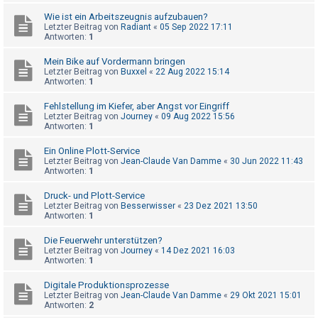
t
Wie ist ein Arbeitszeugnis aufzubauen?
r
Letzter Beitrag von
Radiant
«
05 Sep 2022 17:11
Antworten:
1
i
e
Mein Bike auf Vordermann bringen
Letzter Beitrag von
Buxxel
«
22 Aug 2022 15:14
r
Antworten:
1
e
Fehlstellung im Kiefer, aber Angst vor Eingriff
n
Letzter Beitrag von
Journey
«
09 Aug 2022 15:56
Antworten:
1
Ein Online Plott-Service
U
Letzter Beitrag von
Jean-Claude Van Damme
«
30 Jun 2022 11:43
n
Antworten:
1
b
Druck- und Plott-Service
e
Letzter Beitrag von
Besserwisser
«
23 Dez 2021 13:50
Antworten:
1
a
n
Die Feuerwehr unterstützen?
Letzter Beitrag von
Journey
«
14 Dez 2021 16:03
t
Antworten:
1
w
Digitale Produktionsprozesse
o
Letzter Beitrag von
Jean-Claude Van Damme
«
29 Okt 2021 15:01
Antworten:
2
r