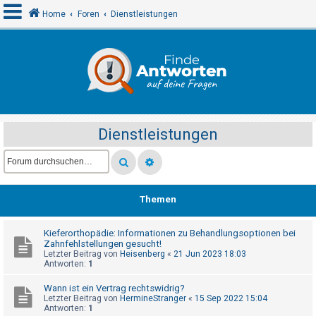
Home
Foren
Dienstleistungen
A
n
m
e
Dienstleistungen
l
d
e
n
Themen
Kieferorthopädie: Informationen zu Behandlungsoptionen bei
R
Zahnfehlstellungen gesucht!
e
Letzter Beitrag von
Heisenberg
«
21 Jun 2023 18:03
Antworten:
1
g
i
Wann ist ein Vertrag rechtswidrig?
Letzter Beitrag von
HermineStranger
«
15 Sep 2022 15:04
s
Antworten:
1