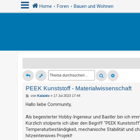
Home
Foren
Bauen und Wohnen
A
n
m
e
l
d
e
n
PEEK Kunststoff - Materialwissenschaft
B
von
Kalaido
»
17 Jul 2023 17:44
e
i
Hallo liebe Community,
R
t
r
e
a
Als begeisterter Hobby-Ingenieur und Bastler bin ich i
g
g
Kürzlich stolperte ich über den Begriff "PEEK Kunststof
i
Temperaturbeständigkeit, mechanische Stabilität und ch
s
hitzeintensives Projekt!