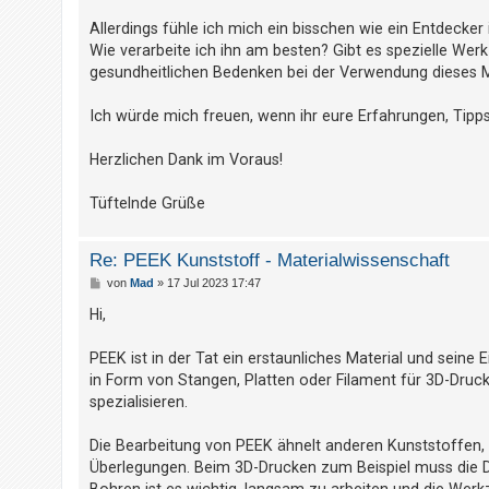
t
Allerdings fühle ich mich ein bisschen wie ein Entdeck
r
Wie verarbeite ich ihn am besten? Gibt es spezielle Wer
i
gesundheitlichen Bedenken bei der Verwendung dieses Ma
e
r
Ich würde mich freuen, wenn ihr eure Erfahrungen, Tipps
e
Herzlichen Dank im Voraus!
n
Tüftelnde Grüße
U
Re: PEEK Kunststoff - Materialwissenschaft
n
B
von
Mad
»
17 Jul 2023 17:47
b
e
i
Hi,
e
t
r
a
a
PEEK ist in der Tat ein erstaunliches Material und sei
n
g
in Form von Stangen, Platten oder Filament für 3D-Druck
t
spezialisieren.
w
Die Bearbeitung von PEEK ähnelt anderen Kunststoffen, 
o
Überlegungen. Beim 3D-Drucken zum Beispiel muss die D
r
Bohren ist es wichtig, langsam zu arbeiten und die Wer