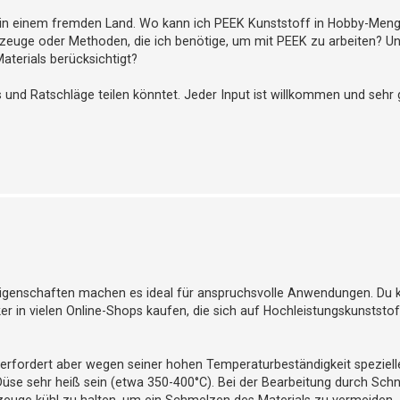
er in einem fremden Land. Wo kann ich PEEK Kunststoff in Hobby-Men
kzeuge oder Methoden, die ich benötige, um mit PEEK zu arbeiten? Un
terials berücksichtigt?
 und Ratschläge teilen könntet. Jeder Input ist willkommen und sehr 
ne Eigenschaften machen es ideal für anspruchsvolle Anwendungen. Du
er in vielen Online-Shops kaufen, die sich auf Hochleistungskunststo
erfordert aber wegen seiner hohen Temperaturbeständigkeit speziell
üse sehr heiß sein (etwa 350-400°C). Bei der Bearbeitung durch Sch
kzeuge kühl zu halten, um ein Schmelzen des Materials zu vermeiden.