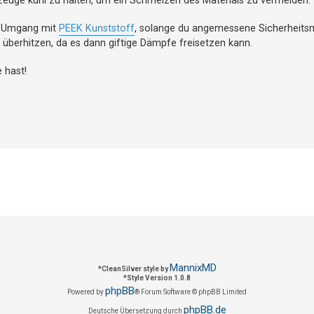
m Umgang mit
PEEK Kunststoff
, solange du angemessene Sicherhei
u überhitzen, da es dann giftige Dämpfe freisetzen kann.
e hast!
MannixMD
*
CleanSilver style by
*
Style Version 1.0.8
phpBB
Powered by
® Forum Software © phpBB Limited
phpBB.de
Deutsche Übersetzung durch