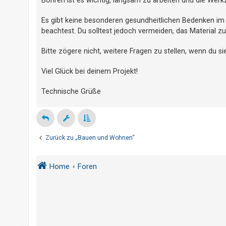
t
e
Es gibt keine besonderen gesundheitlichen Bedenken i
t
beachtest. Du solltest jedoch vermeiden, das Material z
e
Bitte zögere nicht, weitere Fragen zu stellen, wenn du si
T
h
Viel Glück bei deinem Projekt!
e
m
Technische Grüße
e
n
Zurück zu „Bauen und Wohnen“
A
k
Home
Foren
t
i
v
e
T