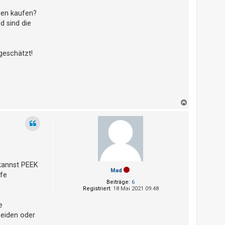
gen kaufen?
d sind die
geschätzt!
N
a
c
h
o
b
e
n
 kannst PEEK
Mad
ffe
Beiträge:
6
Registriert:
18 Mai 2021 09:48
e
neiden oder