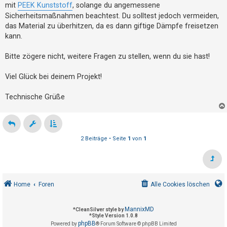
mit
PEEK Kunststoff
, solange du angemessene
h
Sicherheitsmaßnahmen beachtest. Du solltest jedoch vermeiden,
e
das Material zu überhitzen, da es dann giftige Dämpfe freisetzen
m
kann.
e
n
Bitte zögere nicht, weitere Fragen zu stellen, wenn du sie hast!
Viel Glück bei deinem Projekt!
S
Technische Grüße
u
c
h
e
2 Beiträge • Seite
1
von
1
F
A
Home
Foren
Alle Cookies löschen
Q
MannixMD
*
CleanSilver style by
*
Style Version 1.0.8
phpBB
Powered by
® Forum Software © phpBB Limited