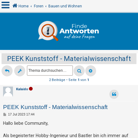
Home
Foren
Bauen und Wohnen
A
n
m
e
PEEK Kunststoff - Materialwissenschaft
l
d
e
2 Beiträge • Seite
1
von
1
n
Kalaido
R
PEEK Kunststoff - Materialwissenschaft
e
B
17 Jul 2023 17:44
g
e
i
Hallo liebe Community,
i
t
r
s
a
Als begeisterter Hobby-Ingenieur und Bastler bin ich immer auf