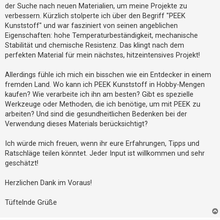
g
t
der Suche nach neuen Materialien, um meine Projekte zu
verbessern. Kürzlich stolperte ich über den Begriff "PEEK
r
Kunststoff" und war fasziniert von seinen angeblichen
i
Eigenschaften: hohe Temperaturbeständigkeit, mechanische
e
Stabilität und chemische Resistenz. Das klingt nach dem
r
perfekten Material für mein nächstes, hitzeintensives Projekt!
e
Allerdings fühle ich mich ein bisschen wie ein Entdecker in einem
n
fremden Land. Wo kann ich PEEK Kunststoff in Hobby-Mengen
kaufen? Wie verarbeite ich ihn am besten? Gibt es spezielle
Werkzeuge oder Methoden, die ich benötige, um mit PEEK zu
U
arbeiten? Und sind die gesundheitlichen Bedenken bei der
n
Verwendung dieses Materials berücksichtigt?
b
e
Ich würde mich freuen, wenn ihr eure Erfahrungen, Tipps und
Ratschläge teilen könntet. Jeder Input ist willkommen und sehr
a
geschätzt!
n
t
Herzlichen Dank im Voraus!
w
o
Tüftelnde Grüße
r