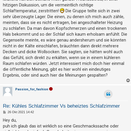
t
a
hitzigen Diskussion, um die vermeintlich richtige
g
r
Schlaftemperatur, zerstritten!
Die Gruppe teilte sich in zwei
i
sehr überzeugte Lager. Die einen, zu denen ich mich auch zähle,
meinten, dass sie es nicht ertragen, bei angeschalteter Heizung
e
zu schlafen. Da man davon Kopfschmerzen und einen trockenen
r
Hals bekommt und so der Schlaf sich kaum erholsam anfühlt. Die
e
Gegenseite meinte, es wäre genau andersherum und sie könnten
n
nicht in der Kälte einschlafen, bräuchten dann direkt mehrere
Decken und dicke Wollsocken. Sie sagten, sie hätten wohl auch
das Gefühl, sich direkt zu erkälten, wenn sie in einem kühleren
Raum schlafen würden. Jetzt interessiert mich doch hier einmal
U
die öffentliche Meinung, gibt es hier wohl ein eindeutiges
n
Ergebnis, oder sind auch hier die Meinungen gespalten?
b
e
Passion_for_fashion
a
n
Re: Kühles Schlafzimmer Vs beheiztes Schlafzimmer
t
B
26 Okt 2021 14:42
w
e
i
o
Hey du,
t
puh ich glaub das ist wirklich so eine Geschmackssache oder
r
r
a