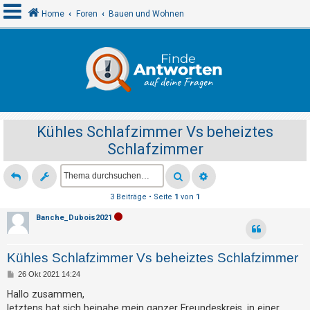
Home
Foren
Bauen und Wohnen
A
n
m
e
Kühles Schlafzimmer Vs beheiztes
l
Schlafzimmer
d
e
n
3 Beiträge • Seite
1
von
1
Banche_Dubois2021
R
e
Kühles Schlafzimmer Vs beheiztes Schlafzimmer
g
B
26 Okt 2021 14:24
i
e
i
Hallo zusammen,
s
t
letztens hat sich beinahe mein ganzer Freundeskreis, in einer
r