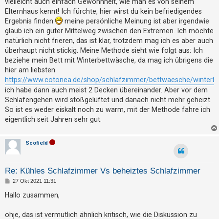
vielleicht auch einfach Gewohnheit, wie man es von seinem
t
g
Elternhaus kennt! Ich fürchte, hier wirst du kein befriedigendes
e
Ergebnis finden
meine persönliche Meinung ist aber irgendwie
t
glaub ich ein guter Mittelweg zwischen den Extremen. Ich möchte
e
natürlich nicht frieren, das ist klar, trotzdem mag ich es aber auch
überhaupt nicht stickig. Meine Methode sieht wie folgt aus: Ich
T
beziehe mein Bett mit Winterbettwäsche, da mag ich übrigens die
h
hier am liebsten
e
https://www.cotonea.de/shop/schlafzimmer/bettwaesche/winterb
m
ich habe dann auch meist 2 Decken übereinander. Aber vor dem
e
Schlafengehen wird stoßgelüftet und danach nicht mehr geheizt.
So ist es weder eiskalt noch zu warm, mit der Methode fahre ich
n
eigentlich seit Jahren sehr gut.
A
Scofield
k
t
Re: Kühles Schlafzimmer Vs beheiztes Schlafzimmer
i
B
27 Okt 2021 11:31
e
v
i
Hallo zusammen,
t
e
r
T
a
ohje, das ist vermutlich ähnlich kritisch, wie die Diskussion zu
g