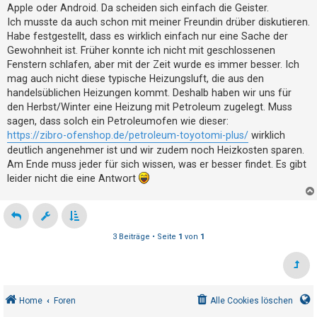
Apple oder Android. Da scheiden sich einfach die Geister.
h
Ich musste da auch schon mit meiner Freundin drüber diskutieren.
e
Habe festgestellt, dass es wirklich einfach nur eine Sache der
m
Gewohnheit ist. Früher konnte ich nicht mit geschlossenen
e
Fenstern schlafen, aber mit der Zeit wurde es immer besser. Ich
n
mag auch nicht diese typische Heizungsluft, die aus den
handelsüblichen Heizungen kommt. Deshalb haben wir uns für
den Herbst/Winter eine Heizung mit Petroleum zugelegt. Muss
sagen, dass solch ein Petroleumofen wie dieser:
S
https://zibro-ofenshop.de/petroleum-toyotomi-plus/
wirklich
u
deutlich angenehmer ist und wir zudem noch Heizkosten sparen.
c
Am Ende muss jeder für sich wissen, was er besser findet. Es gibt
h
leider nicht die eine Antwort
e
3 Beiträge • Seite
1
von
1
F
A
Q
Home
Foren
Alle Cookies löschen