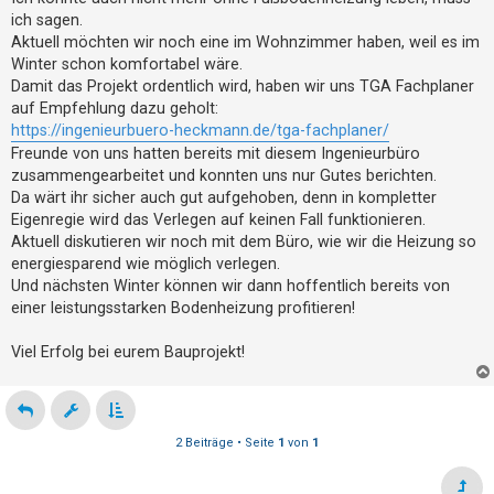
t
ich sagen.
e
Aktuell möchten wir noch eine im Wohnzimmer haben, weil es im
t
Winter schon komfortabel wäre.
Damit das Projekt ordentlich wird, haben wir uns TGA Fachplaner
e
auf Empfehlung dazu geholt:
T
https://ingenieurbuero-heckmann.de/tga-fachplaner/
h
Freunde von uns hatten bereits mit diesem Ingenieurbüro
e
zusammengearbeitet und konnten uns nur Gutes berichten.
m
Da wärt ihr sicher auch gut aufgehoben, denn in kompletter
Eigenregie wird das Verlegen auf keinen Fall funktionieren.
e
Aktuell diskutieren wir noch mit dem Büro, wie wir die Heizung so
n
energiesparend wie möglich verlegen.
Und nächsten Winter können wir dann hoffentlich bereits von
einer leistungsstarken Bodenheizung profitieren!
A
k
Viel Erfolg bei eurem Bauprojekt!
t
i
v
2 Beiträge • Seite
1
von
1
e
T