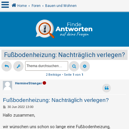
Home
Foren
Bauen und Wohnen
A
n
m
e
Fußbodenheizung: Nachträglich verlegen?
l
d
e
2 Beiträge • Seite
1
von
1
n
HermineStranger
R
Fußbodenheizung: Nachträglich verlegen?
e
B
30 Jun 2022 13:00
g
e
i
Hallo zusammen,
i
t
r
s
a
wir wünschen uns schon so lange eine Fußbodenheizung,