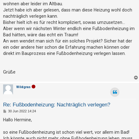
g
t
wohnen aber leider im Altbau.
Jetzt habe ich aber gelesen, dass man diese Heizung wohl doch
r
nachträglich verlegen kann.
i
Bisher hielt ich es für recht kompliziert, sowas umzusetzen...
e
Aber wenn wir nächsten Winter endlich eine Fußbodenheizung im
r
Bad hätten, wäre das echt ein Traum!
e
An wen wendet man sich für ein solches Projekt? Sicher hat der
ein oder andere hier schon die Erfahrung machen können oder
n
direkt im Bauprozess eine Fußbodenheizung verlegen lassen.
U
Grüße
n
b
Wildgras
e
a
Re: Fußbodenheizung: Nachträglich verlegen?
n
B
30 Jun 2022 14:24
t
e
i
w
Hallo Hermine,
t
o
r
a
so eine Fußbodenheizung ist schon viel wert, vor allem im Bad!
r
g
Ich könnte auch nicht mehr ohne Fußbodenheizung leben, muss