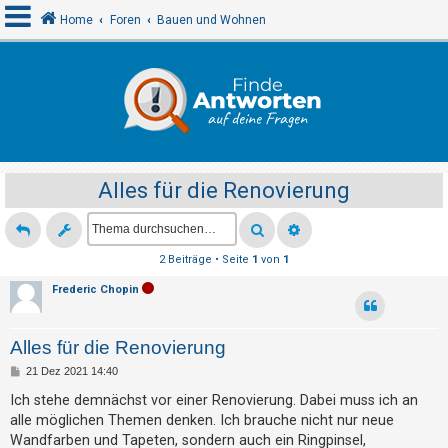
Home
Foren
Bauen und Wohnen
A
n
m
e
Alles für die Renovierung
l
d
e
2 Beiträge • Seite
1
von
1
n
Frederic Chopin
R
Alles für die Renovierung
e
B
21 Dez 2021 14:40
g
e
i
Ich stehe demnächst vor einer Renovierung. Dabei muss ich an
i
t
alle möglichen Themen denken. Ich brauche nicht nur neue
r
s
a
Wandfarben und Tapeten, sondern auch ein Ringpinsel,