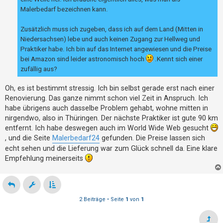
t
Malerbedarf bezeichnen kann.
e
Zusätzlich muss ich zugeben, dass ich auf dem Land (Mitten in
t
Niedersachsen) lebe und auch keinen Zugang zur Hellweg und
e
Praktiker habe. Ich bin auf das Internet angewiesen und die Preise
T
bei Amazon sind leider astronomisch hoch
.Kennt sich einer
h
zufällig aus?
e
Oh, es ist bestimmt stressig. Ich bin selbst gerade erst nach einer
m
Renovierung. Das ganze nimmt schon viel Zeit in Anspruch. Ich
e
habe übrigens auch dasselbe Problem gehabt, wohne mitten in
n
nirgendwo, also in Thüringen. Der nächste Praktiker ist gute 90 km
entfernt. Ich habe deswegen auch im World Wide Web gesucht
, und die Seite
Malerbedarf24
gefunden. Die Preise lassen sich
A
echt sehen und die Lieferung war zum Glück schnell da. Eine klare
k
Empfehlung meinerseits
t
i
v
2 Beiträge • Seite
1
von
1
e
T