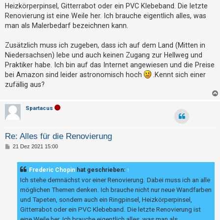
g
t
Heizkörperpinsel, Gitterrabot oder ein PVC Klebeband. Die letzte
Renovierung ist eine Weile her. Ich brauche eigentlich alles, was
r
man als Malerbedarf bezeichnen kann.
i
e
Zusätzlich muss ich zugeben, dass ich auf dem Land (Mitten in
r
Niedersachsen) lebe und auch keinen Zugang zur Hellweg und
e
Praktiker habe. Ich bin auf das Internet angewiesen und die Preise
bei Amazon sind leider astronomisch hoch
.Kennt sich einer
n
zufällig aus?
U
Spartacus
n
b
Re: Alles für die Renovierung
e
B
21 Dez 2021 15:00
e
a
i
t
n
Frederic Chopin
hat geschrieben:
↑
r
t
a
Ich stehe demnächst vor einer Renovierung. Dabei muss ich an alle
g
möglichen Themen denken. Ich brauche nicht nur neue Wandfarben
w
und Tapeten, sondern auch ein Ringpinsel, Heizkörperpinsel,
o
Gitterrabot oder ein PVC Klebeband. Die letzte Renovierung ist
r
eine Weile her. Ich brauche eigentlich alles, was man als