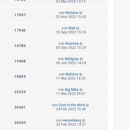
02 Mai 2023 14:13
von
Molotov
17997
02 Nov 2022 15:33
von
Mad
17945
15 Sep 2022 15:18
von
Kiramira
16786
05 Sep 2022 10:29
von
Wildgras
19468
30 Jun 2022 14:24
von
Molotov
18859
11 Mai 2022 10:25
von
Big Mike
22329
11 Mai 2022 09:57
von
Dust in the Wind
20461
24 Feb 2022 16:40
von
Heisenberg
26303
22 Feb 2022 14:27