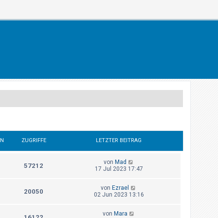
EN
ZUGRIFFE
LETZTER BEITRAG
von
Mad
57212
17 Jul 2023 17:47
von
Ezrael
20050
02 Jun 2023 13:16
von
Mara
16122