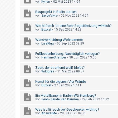
von
Kylian
»
02 Mai 2023 14:04
t
r
Bauprojekt in Berlin starten
i
von
SavoirVivre
»
02 Nov 2022 14:54
e
Wie hilfreich ist eine Rohr Begleitheizung wirklich?
r
von
Buxxel
»
15 Sep 2022 14:28
e
Wandverkleidung Wohnzimmer
n
von
LisaKlug
»
05 Sep 2022 09:29
Fußbodenheizung: Nachträglich verlegen?
U
von
HermineStranger
»
30 Jun 2022 13:00
n
Zaun, der strahlend weiß bleibt?
b
von
Wildgras
»
11 Mai 2022 09:57
e
Kunst für die eigenen Vier Wände
a
von
Buxxel
»
27 Jan 2022 17:11
n
t
Ein Metallbauer in Baden-Württemberg?
von
Jean-Claude Van Damme
»
24 Feb 2022 16:32
w
o
Was ist für euch bei Geschenken wichtig?
von
AnswerMe
»
28 Jul 2021 09:31
r