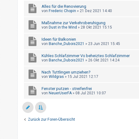
t
Alles für die Renovierung
e
von
Frederic Chopin
»
21 Dez 2021 14:40
t
Maßnahme zur Verkehrsberuhigung
e
von
Dust in the Wind
»
28 Okt 2021 15:15
T
Ideen für Balkonien
h
von
Banche_Dubois2021
»
23 Jun 2021 15:45
e
m
Kühles Schlafzimmer Vs beheiztes Schlafzimmer
von
Banche_Dubois2021
»
26 Okt 2021 14:24
e
n
Nach Tuttlingen umziehen?
von
Wildgras
»
15 Jul 2021 12:17
Fenster putzen - streifenfrei
A
von
NeuerUserFA
»
08 Jul 2021 10:07
k
t
i
Zurück zur Foren-Übersicht
v
e
T