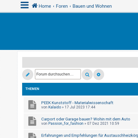
Home
Foren
Bauen und Wohnen
A
n
m
e
l
d
e
n
THEMEN
PEEK Kunststoff - Materialwissenschaft
R
von
Kalaido
»
17 Jul 2023 17:44
e
g
Carport oder Garage bauen? Wohin mit dem Auto
von
Passion_for_fashion
»
07 Dez 2021 10:59
i
s
Erfahrungen und Empfehlungen für Austauschheizkör