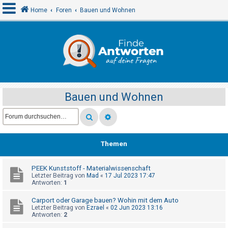
Home
Foren
Bauen und Wohnen
A
n
m
e
Bauen und Wohnen
l
d
e
n
Themen
PEEK Kunststoff - Materialwissenschaft
R
Letzter Beitrag von
Mad
«
17 Jul 2023 17:47
e
Antworten:
1
g
Carport oder Garage bauen? Wohin mit dem Auto
i
Letzter Beitrag von
Ezrael
«
02 Jun 2023 13:16
Antworten:
2
s