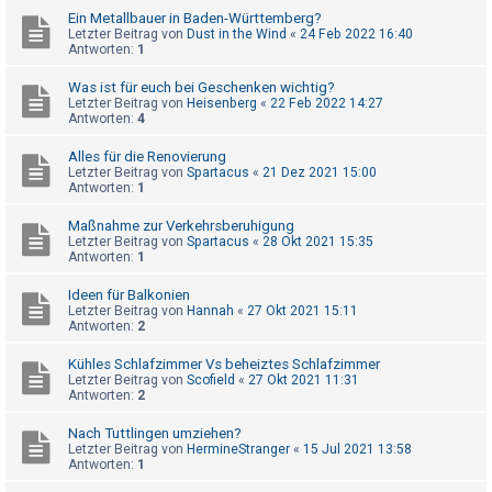
t
Ein Metallbauer in Baden-Württemberg?
Letzter Beitrag von
Dust in the Wind
«
24 Feb 2022 16:40
e
Antworten:
1
t
Was ist für euch bei Geschenken wichtig?
e
Letzter Beitrag von
Heisenberg
«
22 Feb 2022 14:27
T
Antworten:
4
h
Alles für die Renovierung
e
Letzter Beitrag von
Spartacus
«
21 Dez 2021 15:00
Antworten:
1
m
e
Maßnahme zur Verkehrsberuhigung
Letzter Beitrag von
Spartacus
«
28 Okt 2021 15:35
n
Antworten:
1
Ideen für Balkonien
Letzter Beitrag von
Hannah
«
27 Okt 2021 15:11
A
Antworten:
2
k
Kühles Schlafzimmer Vs beheiztes Schlafzimmer
t
Letzter Beitrag von
Scofield
«
27 Okt 2021 11:31
Antworten:
2
i
v
Nach Tuttlingen umziehen?
Letzter Beitrag von
HermineStranger
«
15 Jul 2021 13:58
e
Antworten:
1
T