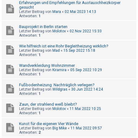
t
Erfahrungen und Empfehlungen für Austauschheizkörper
gesucht
r
Letzter Beitrag von
Mara
«
02 Mai 2023 14:13
Antworten:
1
i
e
Bauprojekt in Berlin starten
Letzter Beitrag von
Molotov
«
02 Nov 2022 15:33
r
Antworten:
1
e
Wie hilfreich ist eine Rohr Begleitheizung wirklich?
n
Letzter Beitrag von
Mad
«
15 Sep 2022 15:18
Antworten:
1
Wandverkleidung Wohnzimmer
U
Letzter Beitrag von
Kiramira
«
05 Sep 2022 10:29
n
Antworten:
1
b
Fußbodenheizung: Nachträglich verlegen?
e
Letzter Beitrag von
Wildgras
«
30 Jun 2022 14:24
Antworten:
1
a
n
Zaun, der strahlend weiß bleibt?
Letzter Beitrag von
Molotov
«
11 Mai 2022 10:25
t
Antworten:
1
w
Kunst für die eigenen Vier Wände
o
Letzter Beitrag von
Big Mike
«
11 Mai 2022 09:57
Antworten:
2
r